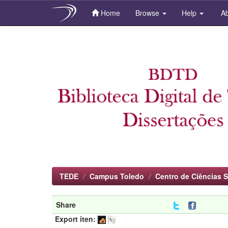
Home
Browse
Help
Ab
Skip
navigation
TEDE
Campus Toledo
Centro de Ciências S
Share
Export iten: