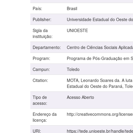
País:
Brasil
Publisher:
Universidade Estadual do Oeste d
Sigla da
UNIOESTE
instituição:
Departamento:
Centro de Ciências Sociais Aplicad
Program:
Programa de Pós-Graduação em Se
Campun:
Toledo
Citation:
MOTA, Leonardo Soares da. A luta 
Estadual do Oeste do Paraná, Tole
Tipo de
Acesso Aberto
acesso:
Endereço da
http://creativecommons.org/license
licença:
URI:
https://tede.unioeste.br/handle/ted