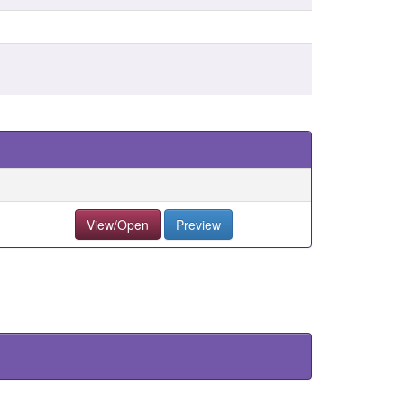
View/Open
Preview