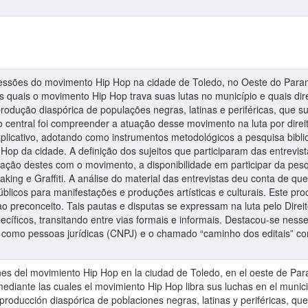
ressões do movimento Hip Hop na cidade de Toledo, no Oeste do Para
 quais o movimento Hip Hop trava suas lutas no município e quais dire
rodução diaspórica de populações negras, latinas e periféricas, que 
vo central foi compreender a atuação desse movimento na luta por direi
explicativo, adotando como instrumentos metodológicos a pesquisa bibli
Hop da cidade. A definição dos sujeitos que participaram das entrevistas
igação destes com o movimento, a disponibilidade em participar da pe
aking e Graffiti. A análise do material das entrevistas deu conta de
blicos para manifestações e produções artísticas e culturais. Este pr
preconceito. Tais pautas e disputas se expressam na luta pelo Direit
ecíficos, transitando entre vias formais e informais. Destacou-se nes
as como pessoas jurídicas (CNPJ) e o chamado “caminho dos editais” com
nes del movimiento Hip Hop en la ciudad de Toledo, en el oeste de Pa
ediante las cuales el movimiento Hip Hop libra sus luchas en el munic
roducción diaspórica de poblaciones negras, latinas y periféricas, que