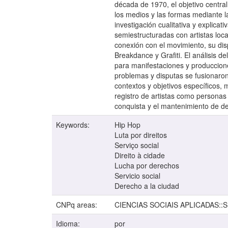
década de 1970, el objetivo central
los medios y las formas mediante la
investigación cualitativa y explica
semiestructuradas con artistas loc
conexión con el movimiento, su dis
Breakdance y Grafiti. El análisis d
para manifestaciones y producciones
problemas y disputas se fusionaron
contextos y objetivos específicos, 
registro de artistas como personas 
conquista y el mantenimiento de d
Keywords:
Hip Hop
Luta por direitos
Serviço social
Direito à cidade
Lucha por derechos
Servicio social
Derecho a la ciudad
CNPq areas:
CIENCIAS SOCIAIS APLICADAS::
Idioma:
por