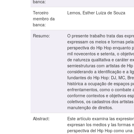
banca:
Terceiro
Lemos, Esther Luiza de Souza
membro da
banca:
Resumo:
O presente trabalho trata das exp
expressam os meios e formas pelas
perspectiva do Hip Hop enquanto p
mil novecentos e setenta, o objeti
de natureza qualitativa e caráter 
semiestruturas com artistas de Hip 
considerando a identificação e a l
fundantes do Hip Hop: DJ, MC, Bre
histórica a ocupação de espaços pú
enfrentamentos, como o combate ao 
conforme contextos e objetivos esp
coletivos, os cadastros dos artist
manutenção de direitos.
Abstract:
Este artículo examina las expresio
expresan los medios y las formas m
perspectiva del Hip Hop como una p