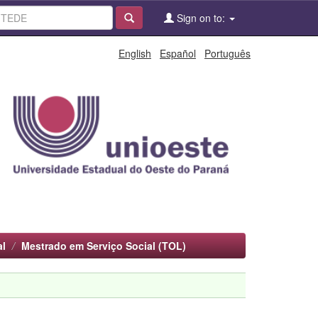
Sign on to:
English
Español
Português
al
Mestrado em Serviço Social (TOL)