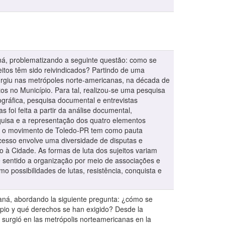
ná, problematizando a seguinte questão: como se
itos têm sido reivindicados? Partindo de uma
surgiu nas metrópoles norte-americanas, na década de
tos no Município. Para tal, realizou-se uma pesquisa
ográfica, pesquisa documental e entrevistas
 foi feita a partir da análise documental,
squisa e a representação dos quatro elementos
 que o movimento de Toledo-PR tem como pauta
ocesso envolve uma diversidade de disputas e
o à Cidade. As formas de luta dos sujeitos variam
se sentido a organização por meio de associações e
o possibilidades de lutas, resistência, conquista e
raná, abordando la siguiente pregunta: ¿cómo se
ipio y qué derechos se han exigido? Desde la
 surgió en las metrópolis norteamericanas en la