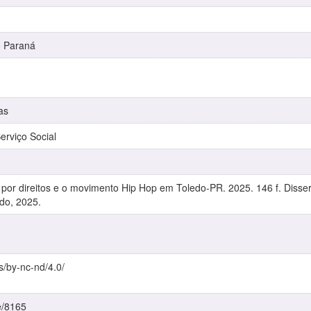
o Paraná
as
rviço Social
por direitos e o movimento Hip Hop em Toledo-PR. 2025. 146 f. Disser
do, 2025.
s/by-nc-nd/4.0/
e/8165