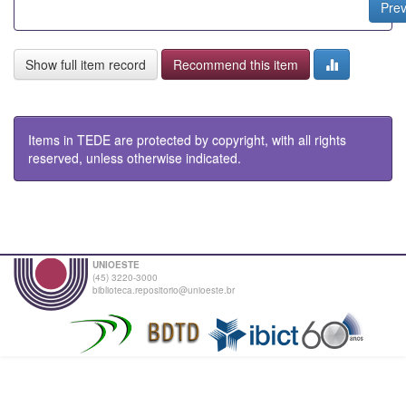
Pre
Show full item record
Recommend this item
Items in TEDE are protected by copyright, with all rights
reserved, unless otherwise indicated.
UNIOESTE
(45) 3220-3000
biblioteca.repositorio@unioeste.br