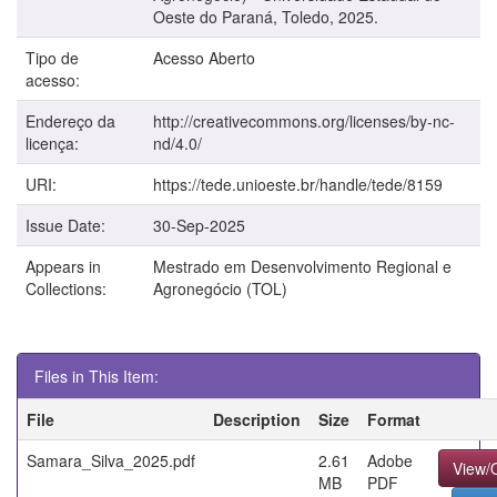
Oeste do Paraná, Toledo, 2025.
Tipo de
Acesso Aberto
acesso:
Endereço da
http://creativecommons.org/licenses/by-nc-
licença:
nd/4.0/
URI:
https://tede.unioeste.br/handle/tede/8159
Issue Date:
30-Sep-2025
Appears in
Mestrado em Desenvolvimento Regional e
Collections:
Agronegócio (TOL)
Files in This Item:
File
Description
Size
Format
Samara_Silva_2025.pdf
2.61
Adobe
View/
MB
PDF