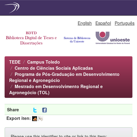
Skip
English
Español
Português
navigation
TEDE
Campus Toledo
Centro de Ciências Sociais Aplicadas
Programa de Pós-Graduação em Desenvolvimento
Regional e Agronegócio
Mestrado em Desenvolvimento Regional e
Agronegócio (TOL)
Share
Export iten:
Please use this identifier to cite or link to this item: