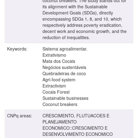
coconut breakers. The study stands out for
its alignment with the Sustainable
Development Goals (SDGs), directly
encompassing SDGs 1, 8, and 10, which
respectively address poverty eradication,
decent work and economic growth, and the
reduction of inequalities.
Keywords:
Sistema agroalimentar.
Extrativismo
Mata dos Cocais
Negócios sustentáveis
Quebradeiras de coco
Agri-food system
Extractivism
Cocais Forest
Sustainable businesses
Coconut breakers
CNPq areas:
CRESCIMENTO, FLUTUACOES E
PLANEJAMENTO
ECONOMICO::CRESCIMENTO E
DESENVOLVIMENTO ECONOMICO