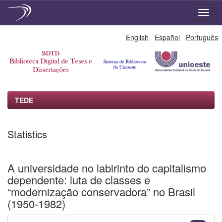
Skip
English
Español
Português
navigation
TEDE
Statistics
A universidade no labirinto do capitalismo
dependente: luta de classes e
“modernização conservadora” no Brasil
(1950-1982)