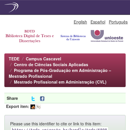
Skip
English
Español
Português
navigation
TEDE
Campus Cascavel
Centro de Ciências Sociais Aplicadas
Programa de Pós-Graduação em Administração –
Mestrado Profissional
Mestrado Profissional em Administração (CVL)
Share
Export iten:
Please use this identifier to cite or link to this item:
https://tede.unioeste.br/handle/tede/6808