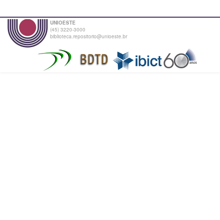
UNIOESTE
(45) 3220-3000
biblioteca.repositorio@unioeste.br