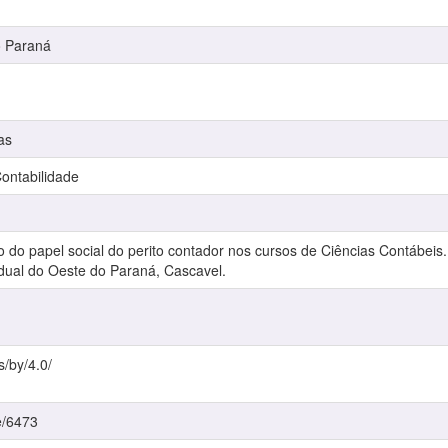
o Paraná
as
ntabilidade
 do papel social do perito contador nos cursos de Ciências Contábeis
adual do Oeste do Paraná, Cascavel.
s/by/4.0/
e/6473