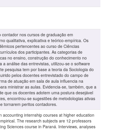
to contador nos cursos de graduação em
o qualitativa, explicativa e teórico-empírica. Os
cadêmicos pertencentes ao curso de Ciências
urrículos dos participantes. As categorias de
icas no ensino, construção do conhecimento no
a análise das entrevistas, utilizou-se o software
nte pesquisa tem por base a teoria da Sociologia do
irido pelos docentes entrevistado do campo de
rma de atuação em sala de aula influencia na
para ministrar as aulas. Evidencia-se, também, que a
de de que os docentes adotem uma postura desejável
tes, encontrou-se sugestões de metodologias ativas
e tornarem peritos contadores.
n accounting internship courses at higher education
l-empirical. The research subjects are 12 professors
ting Sciences course in Paraná. Interviews, analyses