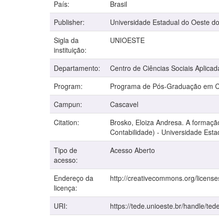
País:
Brasil
Publisher:
Universidade Estadual do Oeste d
Sigla da
UNIOESTE
instituição:
Departamento:
Centro de Ciências Sociais Aplicad
Program:
Programa de Pós-Graduação em Co
Campun:
Cascavel
Citation:
Brosko, Eloiza Andresa. A formação
Contabilidade) - Universidade Est
Tipo de
Acesso Aberto
acesso:
Endereço da
http://creativecommons.org/license
licença:
URI:
https://tede.unioeste.br/handle/ted