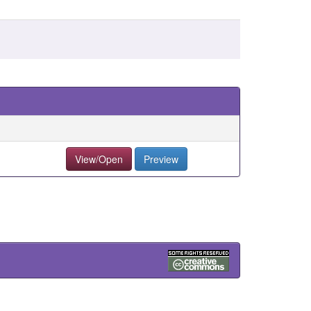
View/Open
Preview