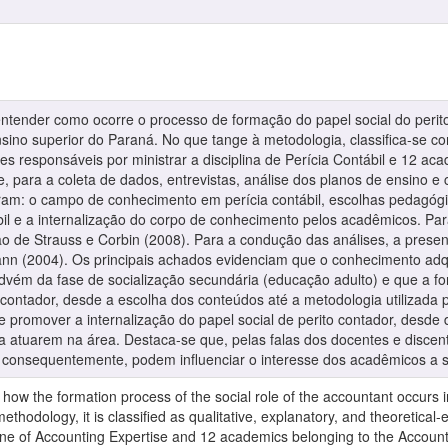
entender como ocorre o processo de formação do papel social do peri
nsino superior do Paraná. No que tange à metodologia, classifica-se com
es responsáveis por ministrar a disciplina de Perícia Contábil e 12 a
para a coleta de dados, entrevistas, análise dos planos de ensino e c
ram: o campo de conhecimento em perícia contábil, escolhas pedagóg
l e a internalização do corpo de conhecimento pelos acadêmicos. Para 
ção de Strauss e Corbin (2008). Para a condução das análises, a prese
n (2004). Os principais achados evidenciam que o conhecimento adqu
advém da fase de socialização secundária (educação adulto) e que a fo
 contador, desde a escolha dos conteúdos até a metodologia utilizada 
ode promover a internalização do papel social de perito contador, des
a atuarem na área. Destaca-se que, pelas falas dos docentes e discen
 consequentemente, podem influenciar o interesse dos acadêmicos a s
how the formation process of the social role of the accountant occurs i
ethodology, it is classified as qualitative, explanatory, and theoretica
pline of Accounting Expertise and 12 academics belonging to the Accoun