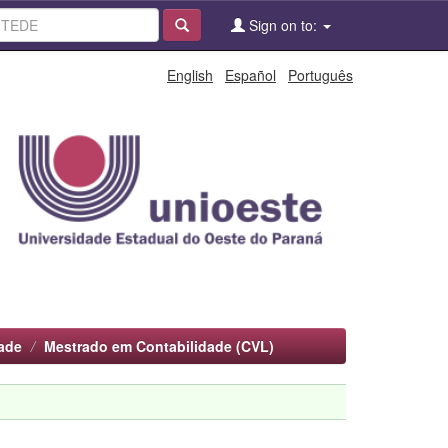
Sign on to:
English
Español
Português
ade
Mestrado em Contabilidade (CVL)