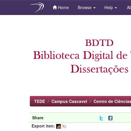
Home
Browse
Help
Ab
Skip
navigation
TEDE
Campus Cascavel
Centro de Ciências
Share
Export iten: