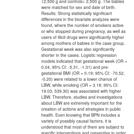
≤2,500 g and controls> 2,500 g. The babies
were matched for sex and date of birth.
Results: Strong statistically significant
differences in the bivariate analyzes were
found, where the number of smokers active
or who stopped during pregnancy, as well as
users of illicit drugs were significantly higher
among mothers of babies in the case group.
Gestational week was also significantly
shorter in the cases. Logistic regression
models indicated that gestational week (OR =
0.04, 95% CI: -5.31, -1.31) and pre-
gestational BMI (OR = 0.19; 95% CI: -70.52,
-0.20) were related to a lower chance of
LBW, while smoking (OR = 3.18; 95% CI:
19.03, 539.30) was associated with higher
LBW. Therefore, studies and investigations
about LBW are extremely important for the
creation of actions and strategies in public
health. Even knowing that BPN includes a
variety of possibly causal factors, it is
understood that most of them are subject to
specific interventions and preventive in order