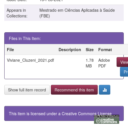
Appears in
Mestrado em Ciências Aplicadas à Saúde
Collections:
(FBE)
Files in This Item:
File
Description
Size
Format
Viviane_Cluzeni_2021.pdf
1.78
Adobe
Vie
MB
PDF
Pr
Show full item record
Recommend this item
This item is licensed under a
Creative Commons License