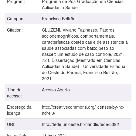
Program:
Programa de Pós-Graduação em Ciências
Aplicadas à Saúde
Campun:
Francisco Beltrão
Citation:
CLUZENI, Viviane Tazinasso. Fatores
sociodemográficos, comportamentais,
características obstétricas e de assistência à
saúde associadas com baixo peso ao
nascer: um estudo de caso-controle. 2021.
72 f. Dissertação (Mestrado em Ciências
Aplicadas à Saúde) - Universidade Estadual
do Oeste do Paraná, Francisco Beltrão,
2021.
Tipo de
Acesso Aberto
acesso:
Endereço da
http://creativecommons.org/licenses/by-nc-
licença:
nd/4.0/
URI:
http://tede.unioeste.br/handle/tede/5392
Issue Date:
18-Feb-2021