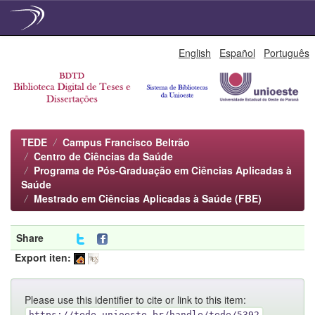
Skip
English
Español
Português
navigation
TEDE
Campus Francisco Beltrão
Centro de Ciências da Saúde
Programa de Pós-Graduação em Ciências Aplicadas à
Saúde
Mestrado em Ciências Aplicadas à Saúde (FBE)
Share
Export iten:
Please use this identifier to cite or link to this item:
https://tede.unioeste.br/handle/tede/5392