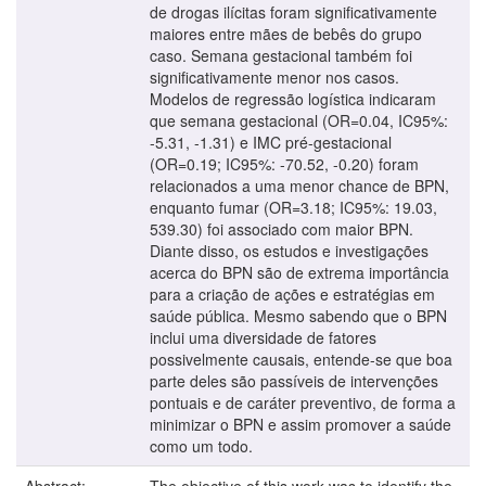
de drogas ilícitas foram significativamente
maiores entre mães de bebês do grupo
caso. Semana gestacional também foi
significativamente menor nos casos.
Modelos de regressão logística indicaram
que semana gestacional (OR=0.04, IC95%:
-5.31, -1.31) e IMC pré-gestacional
(OR=0.19; IC95%: -70.52, -0.20) foram
relacionados a uma menor chance de BPN,
enquanto fumar (OR=3.18; IC95%: 19.03,
539.30) foi associado com maior BPN.
Diante disso, os estudos e investigações
acerca do BPN são de extrema importância
para a criação de ações e estratégias em
saúde pública. Mesmo sabendo que o BPN
inclui uma diversidade de fatores
possivelmente causais, entende-se que boa
parte deles são passíveis de intervenções
pontuais e de caráter preventivo, de forma a
minimizar o BPN e assim promover a saúde
como um todo.
Abstract:
The objective of this work was to identify the