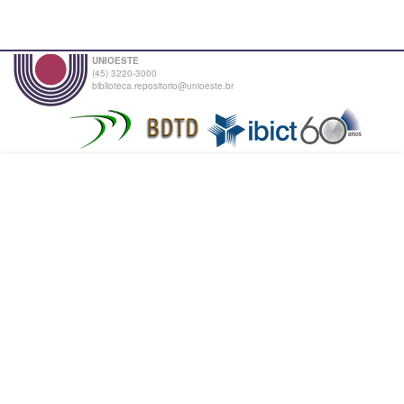
UNIOESTE
(45) 3220-3000
biblioteca.repositorio@unioeste.br