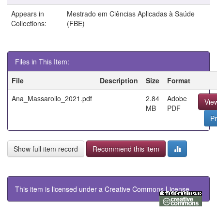
Appears in
Mestrado em Ciências Aplicadas à Saúde
Collections:
(FBE)
Files in This Item:
File
Description
Size
Format
Ana_Massarollo_2021.pdf
2.84
Adobe
Vie
MB
PDF
Pr
Show full item record
Recommend this item
This item is licensed under a
Creative Commons License