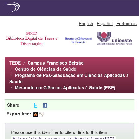
Skip
English
Español
Português
navigation
TEDE
Campus Francisco Beltrão
Centro de Ciências da Saúde
Programa de Pós-Graduação em Ciências Aplicadas à
Saúde
Mestrado em Ciências Aplicadas à Saúde (FBE)
Share
Export iten:
Please use this identifier to cite or link to this item:
https://tede.unioeste.br/handle/tede/5373