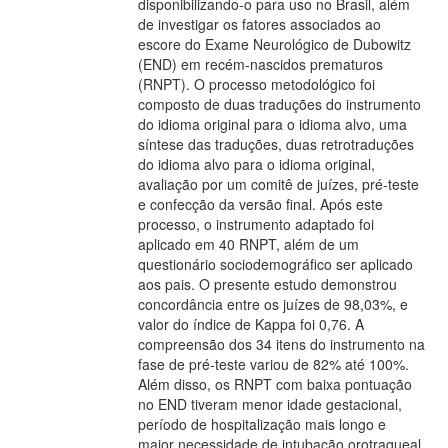
disponibilizando-o para uso no Brasil, além
de investigar os fatores associados ao
escore do Exame Neurológico de Dubowitz
(END) em recém-nascidos prematuros
(RNPT). O processo metodológico foi
composto de duas traduções do instrumento
do idioma original para o idioma alvo, uma
síntese das traduções, duas retrotraduções
do idioma alvo para o idioma original,
avaliação por um comitê de juízes, pré-teste
e confecção da versão final. Após este
processo, o instrumento adaptado foi
aplicado em 40 RNPT, além de um
questionário sociodemográfico ser aplicado
aos pais. O presente estudo demonstrou
concordância entre os juízes de 98,03%, e
valor do índice de Kappa foi 0,76. A
compreensão dos 34 itens do instrumento na
fase de pré-teste variou de 82% até 100%.
Além disso, os RNPT com baixa pontuação
no END tiveram menor idade gestacional,
período de hospitalização mais longo e
maior necessidade de intubação orotraqueal.