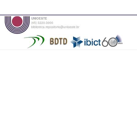
UNIOESTE
(45) 3220-3000
biblioteca.repositorio@unioeste.br