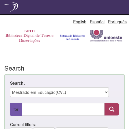
Skip
English
Español
Português
navigation
Search
Search:
for
Current filters: