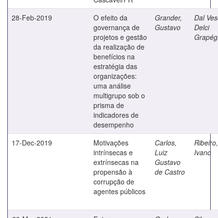
28-Feb-2019
O efeito da
Grander,
Dal Ves
governança de
Gustavo
Delci
projetos e gestão
Grapég
da realização de
benefícios na
estratégia das
organizações:
uma análise
multigrupo sob o
prisma de
indicadores de
desempenho
17-Dec-2019
Motivações
Carlos,
Ribeiro,
intrínsecas e
Luiz
Ivano
extrínsecas na
Gustavo
propensão à
de Castro
corrupção de
agentes públicos