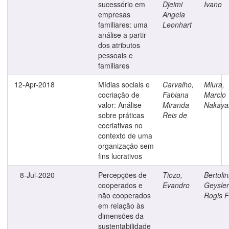
sucessório em
Djeimi
Ivano
empresas
Angela
familiares: uma
Leonhart
análise a partir
dos atributos
pessoais e
familiares
12-Apr-2018
Mídias sociais e
Carvalho,
Miura,
cocriação de
Fabiana
Marcio
valor: Análise
Miranda
Nakay
sobre práticas
Reis de
cocriativas no
contexto de uma
organização sem
fins lucrativos
8-Jul-2020
Percepções de
Tiozo,
Bertolin
cooperados e
Evandro
Geysler
não cooperados
Rogis F
em relação às
dimensões da
sustentabilidade