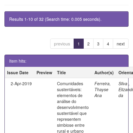
Results 1-10 of 32 (Search time: 0.005 seconds).
previous
1
2
3
4
next
Item hits:
Issue Date
Preview
Title
Author(s)
Orient
2-Apr-2019
Comunidades
Ferreira,
Silva ,
sustentáveis:
Thayse
Elizand
elementos de
Ana
da
análise do
desenvolvimento
sustentável que
representem
simbiose entre
rural e urbano