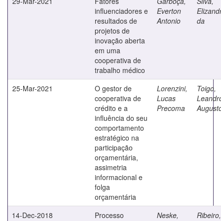
29-Mar-2021
Fatores
Garboça,
Silva,
influenciadores e
Everton
Elizand
resultados de
Antonio
da
projetos de
inovação aberta
em uma
cooperativa de
trabalho médico
25-Mar-2021
O gestor de
Lorenzini,
Toigo,
cooperativa de
Lucas
Leandr
crédito e a
Precoma
August
influência do seu
comportamento
estratégico na
participação
orçamentária,
assimetria
informacional e
folga
orçamentária
14-Dec-2018
Processo
Neske,
Ribeiro,