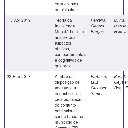
para distritos
municipais
5-Apr-2019
Teoria da
Ferreira,
Miura,
Inteligência
Gabriel
Marcio
Monetária: Uma
Borges
Nakay
análise dos
aspectos
afetivos,
comportamentais
e cognitivos de
gestores
23-Feb-2017
Análise da
Barboza,
Bertolin
disposição de
Luiz
Geysler
adesão a um
Gustavo
Rogis F
negócio social
Santos
pela população
do conjunto
habitacional
sanga funda no
município de
Cascavel/PR