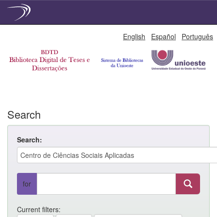
Skip
English
Español
Português
navigation
Search
Search:
for
Current filters: