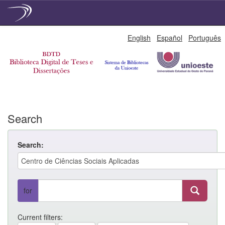
Skip
English
Español
Português
navigation
Search
Search:
for
Current filters: