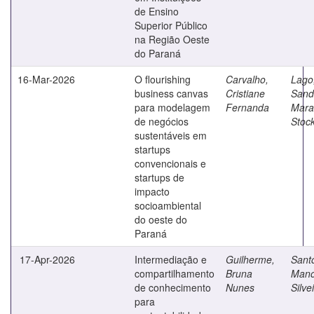
de Ensino
Superior Público
na Região Oeste
do Paraná
16-Mar-2026
O flourishing
Carvalho,
Lago
business canvas
Cristiane
Sand
para modelagem
Fernanda
Mara
de negócios
Stoc
sustentáveis em
startups
convencionais e
startups de
impacto
socioambiental
do oeste do
Paraná
17-Apr-2026
Intermediação e
Guilherme,
Sant
compartilhamento
Bruna
Mano
de conhecimento
Nunes
Silve
para