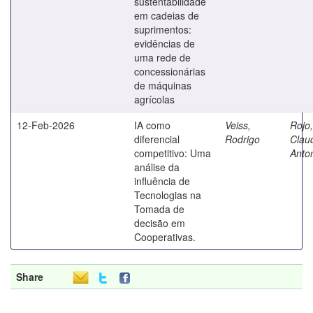
sustentabilidade
em cadeias de
suprimentos:
evidências de
uma rede de
concessionárias
de máquinas
agrícolas
12-Feb-2026
IA como
Veiss,
Rojo,
diferencial
Rodrigo
Clau
competitivo: Uma
Anto
análise da
influência de
Tecnologias na
Tomada de
decisão em
Cooperativas.
Share