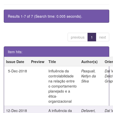
Results 1-7 of 7 (Search time: 0.005 seconds).
previous
1
next
Item hits:
Issue Date
Preview
Title
Author(s)
Orie
5-Dec-2018
Influência da
Pasquali,
Dal 
controlabilidade
Ketlyn da
Delci
na relação entre
Silva
Grap
o comportamento
planejado e a
ética-
organizacional
12-Dec-2018
A influência da
Defaveri,
Dal 