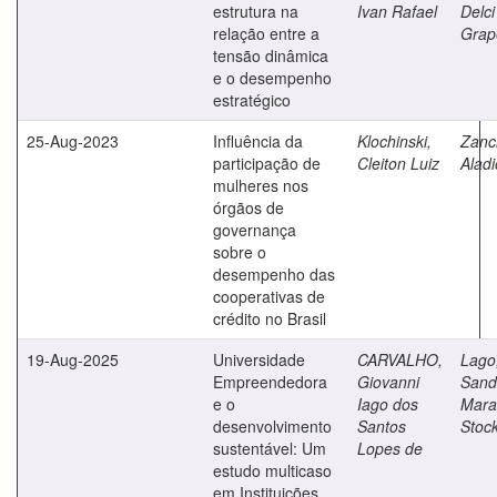
estrutura na
Ivan Rafael
Delci
relação entre a
Grap
tensão dinâmica
e o desempenho
estratégico
25-Aug-2023
Influência da
Klochinski,
Zanc
participação de
Cleiton Luiz
Aladi
mulheres nos
órgãos de
governança
sobre o
desempenho das
cooperativas de
crédito no Brasil
19-Aug-2025
Universidade
CARVALHO,
Lago
Empreendedora
Giovanni
Sand
e o
Iago dos
Mara
desenvolvimento
Santos
Stoc
sustentável: Um
Lopes de
estudo multicaso
em Instituições