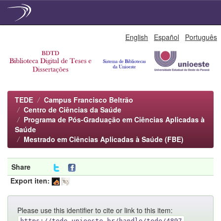
Skip
English
Español
Português
navigation
TEDE
Campus Francisco Beltrão
Centro de Ciências da Saúde
Programa de Pós-Graduação em Ciências Aplicadas à
Saúde
Mestrado em Ciências Aplicadas à Saúde (FBE)
Share
Export iten:
Please use this identifier to cite or link to this item:
https://tede.unioeste.br/handle/tede/4897