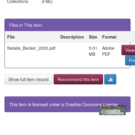
Collections:
(FBE)
Files in This Item:
File
Description
Size
Format
Natalia_Becker_2020.pdf
5.01
Adobe
View
MB
PDF
Pr
Show full item record
Recommend this item
This item is licensed under a
Creative Commons License