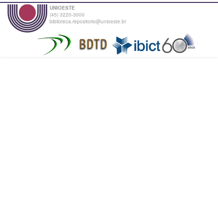
UNIOESTE
(45) 3220-3000
biblioteca.repositorio@unioeste.br