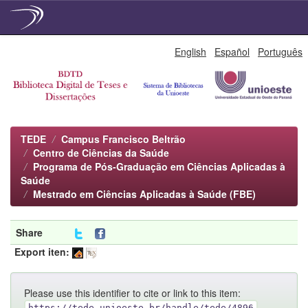
Skip
English
Español
Português
navigation
TEDE
Campus Francisco Beltrão
Centro de Ciências da Saúde
Programa de Pós-Graduação em Ciências Aplicadas à
Saúde
Mestrado em Ciências Aplicadas à Saúde (FBE)
Share
Export iten:
Please use this identifier to cite or link to this item:
https://tede.unioeste.br/handle/tede/4896