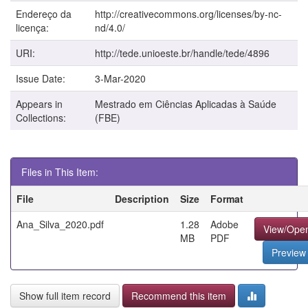
Endereço da
http://creativecommons.org/licenses/by-nc-
licença:
nd/4.0/
URI:
http://tede.unioeste.br/handle/tede/4896
Issue Date:
3-Mar-2020
Appears in
Mestrado em Ciências Aplicadas à Saúde
Collections:
(FBE)
Files in This Item:
File
Description
Size
Format
Ana_Silva_2020.pdf
1.28
Adobe
View/Ope
MB
PDF
Preview
Show full item record
Recommend this item