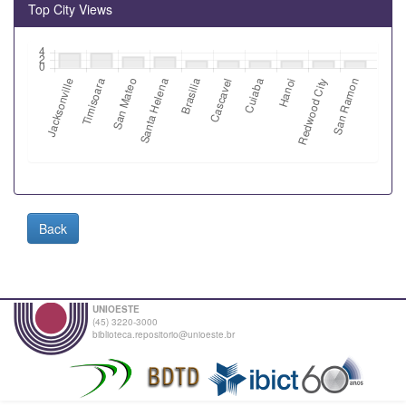
Top City Views
Back
UNIOESTE
(45) 3220-3000
biblioteca.repositorio@unioeste.br