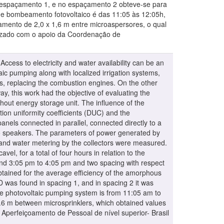
espaçamento 1, e no espaçamento 2 obteve-se para
de bombeamento fotovoltaico é das 11:05 às 12:05h,
mento de 2,0 x 1,6 m entre microaspersores, o qual
alizado com o apoio da Coordenação de
ccess to electricity and water availability can be an
aic pumping along with localized irrigation systems,
s, replacing the combustion engines. On the other
way, this work had the objective of evaluating the
hout energy storage unit. The influence of the
tion uniformity coefficients (DUC) and the
nels connected in parallel, connected directly to a
cro speakers. The parameters of power generated by
e and water metering by the collectors were measured.
, for a total of four hours in relation to the
nd 3:05 pm to 4:05 pm and two spacing with respect
obtained for the average efficiency of the amorphous
was found in spacing 1, and in spacing 2 it was
he photovoltaic pumping system is from 11:05 am to
1.6 m between microsprinklers, which obtained values
e Aperfeiçoamento de Pessoal de nível superior- Brasil