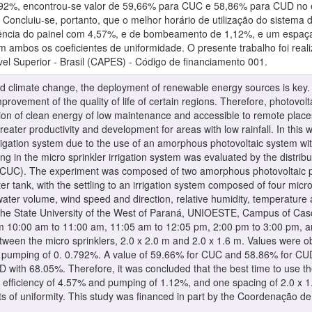
2%, encontrou-se valor de 59,66% para CUC e 58,86% para CUD no 
ncluiu-se, portanto, que o melhor horário de utilização do sistema 
ciência do painel com 4,57%, e de bombeamento de 1,12%, e um espaça
m ambos os coeficientes de uniformidade. O presente trabalho foi re
el Superior - Brasil (CAPES) - Código de financiamento 001.
nd climate change, the deployment of renewable energy sources is key. A
rovement of the quality of life of certain regions. Therefore, photovolt
ion of clean energy of low maintenance and accessible to remote place
reater productivity and development for areas with low rainfall. In this 
rigation system due to the use of an amorphous photovoltaic system wit
g in the micro sprinkler irrigation system was evaluated by the distribu
t (CUC). The experiment was composed of two amorphous photovoltaic pa
er tank, with the settling to an irrigation system composed of four mi
 water volume, wind speed and direction, relative humidity, temperatur
e State University of the West of Paraná, UNIOESTE, Campus of Cascavel
om 10:00 am to 11:00 am, 11:05 am to 12:05 pm, 2:00 pm to 3:00 pm, a
between the micro sprinklers, 2.0 x 2.0 m and 2.0 x 1.6 m. Values were 
 pumping of 0. 0.792%. A value of 59.66% for CUC and 58.86% for CUD 
with 68.05%. Therefore, it was concluded that the best time to use t
l efficiency of 4.57% and pumping of 1.12%, and one spacing of 2.0 x 
ts of uniformity. This study was financed in part by the Coordenação d