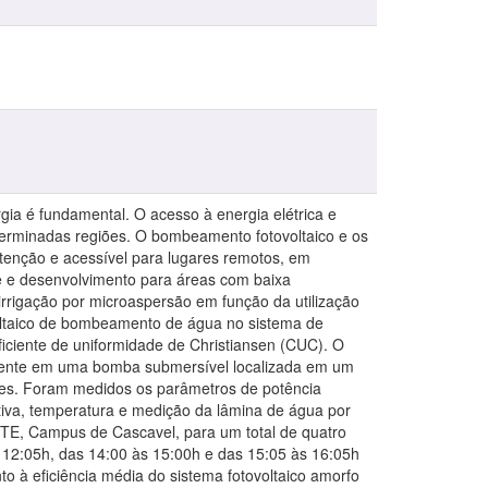
ia é fundamental. O acesso à energia elétrica e
terminadas regiões. O bombeamento fotovoltaico e os
tenção e acessível para lugares remotos, em
de e desenvolvimento para áreas com baixa
irrigação por microaspersão em função da utilização
voltaico de bombeamento de água no sistema de
eficiente de uniformidade de Christiansen (CUC). O
tamente em uma bomba submersível localizada em um
res. Foram medidos os parâmetros de potência
ativa, temperatura e medição da lâmina de água por
STE, Campus de Cascavel, para um total de quatro
 12:05h, das 14:00 às 15:00h e das 15:05 às 16:05h
o à eficiência média do sistema fotovoltaico amorfo