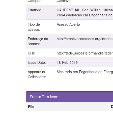
Campun:
Cascavel
Citation:
HAUPENTHAL, Soni Willian. Utiliza
Pós-Graduação em Engenharia de En
Tipo de
Acesso Aberto
acesso:
Endereço da
http://creativecommons.org/license
licença:
URI:
http://tede.unioeste.br/handle/tede
Issue Date:
18-Feb-2019
Appears in
Mestrado em Engenharia de Energi
Collections:
Files in This Item:
File
D