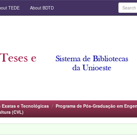
out TEDE
About BDTD
s Exatas e Tecnológicas
Programa de Pós-Graduação em Engenha
ltura (CVL)