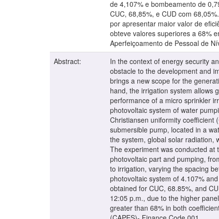
de 4,107% e bombeamento de 0,79
CUC, 68,85%, e CUD com 68,05%. Co
por apresentar maior valor de efi
obteve valores superiores a 68% e
Aperfeiçoamento de Pessoal de Nív
Abstract:
In the context of energy security a
obstacle to the development and imp
brings a new scope for the generat
hand, the irrigation system allows g
performance of a micro sprinkler ir
photovoltaic system of water pumpin
Christiansen uniformity coefficien
submersible pump, located in a wat
the system, global solar radiation,
The experiment was conducted at th
photovoltaic part and pumping, fr
to irrigation, varying the spacing 
photovoltaic system of 4.107% and
obtained for CUC, 68.85%, and CUD 
12:05 p.m., due to the higher pane
greater than 68% in both coefficien
(CAPES)- Finance Code 001.