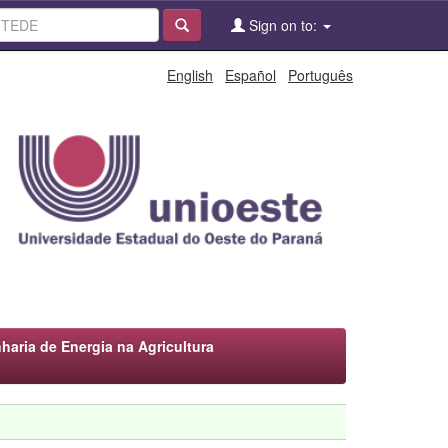
Sign on to:
English
Español
Português
ria de Energia na Agricultura