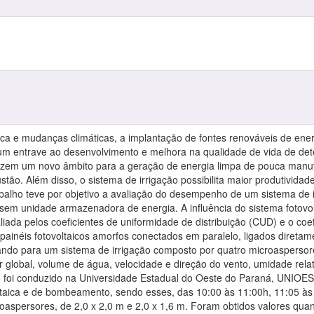
ca e mudanças climáticas, a implantação de fontes renováveis de energ
 um entrave ao desenvolvimento e melhora na qualidade de vida de de
trazem um novo âmbito para a geração de energia limpa de pouca manu
tão. Além disso, o sistema de irrigação possibilita maior produtivida
abalho teve por objetivo a avaliação do desempenho de um sistema de 
 sem unidade armazenadora de energia. A influência do sistema foto
aliada pelos coeficientes de uniformidade de distribuição (CUD) e o co
 painéis fotovoltaicos amorfos conectados em paralelo, ligados dire
vando para um sistema de irrigação composto por quatro microasperso
r global, volume de água, velocidade e direção do vento, umidade rel
o foi conduzido na Universidade Estadual do Oeste do Paraná, UNIOE
oltaica e de bombeamento, sendo esses, das 10:00 às 11:00h, 11:05 às
aspersores, de 2,0 x 2,0 m e 2,0 x 1,6 m. Foram obtidos valores quant