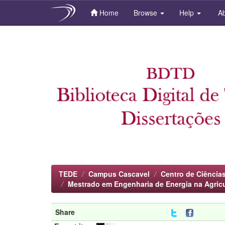
Home
Browse
Help
Ab
Skip
navigation
TEDE
Campus Cascavel
Centro de Ciência
Mestrado em Engenharia de Energia na Agricu
Share