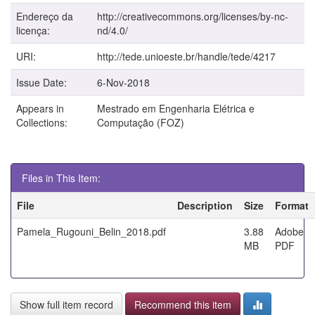
Endereço da
http://creativecommons.org/licenses/by-nc-
licença:
nd/4.0/
URI:
http://tede.unioeste.br/handle/tede/4217
Issue Date:
6-Nov-2018
Appears in
Mestrado em Engenharia Elétrica e
Collections:
Computação (FOZ)
Files in This Item:
File
Description
Size
Format
Pamela_Rugouni_Belin_2018.pdf
3.88
Adobe
MB
PDF
Show full item record
Recommend this item