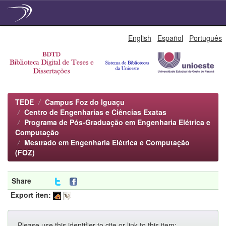
Skip
English
Español
Português
navigation
TEDE
Campus Foz do Iguaçu
Centro de Engenharias e Ciências Exatas
Programa de Pós-Graduação em Engenharia Elétrica e
Computação
Mestrado em Engenharia Elétrica e Computação
(FOZ)
Share
Export iten:
Please use this identifier to cite or link to this item: