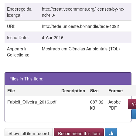
Endereço da
http://creativecommons.org/licenses/by-nc-
licença:
nd/4.0/
URI:
http://tede.unioeste.br/handle/tede/4092
Issue Date:
4-Apr-2016
Appears in
Mestrado em Ciências Ambientais (TOL)
Collections:
Files in This Item:
File
Description
Size
Format
Fabieli_Oliveira_2016.pdf
687.32
Adobe
V
kB
PDF
Show full item record
Recommend this item