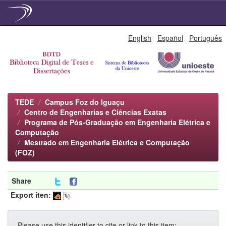
Skip
English
Español
Português
navigation
TEDE
Campus Foz do Iguaçu
Centro de Engenharias e Ciências Exatas
Programa de Pós-Graduação em Engenharia Elétrica e
Computação
Mestrado em Engenharia Elétrica e Computação
(FOZ)
Share
Export iten:
Please use this identifier to cite or link to this item: