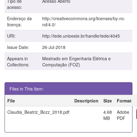
Tipo de
Acesso Aberto
acesso:
Endereço da
http://creativecommons.org/licenses/by-nc-
licença:
nd/4.0/
URI:
http://tede.unioeste.br/handle/tede/4045
Issue Date:
26-Jul-2018
Appears in
Mestrado em Engenharia Elétrica e
Collections:
Computação (FOZ)
Files in This Item:
File
Description
Size
Format
Claudia_Beatriz_Bozz_2018.pdf
4.68
Adobe
MB
PDF