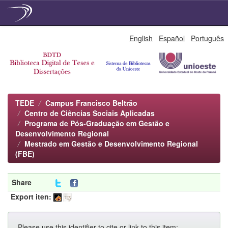
Skip
English
Español
Português
navigation
TEDE
Campus Francisco Beltrão
Centro de Ciências Sociais Aplicadas
Programa de Pós-Graduação em Gestão e
Desenvolvimento Regional
Mestrado em Gestão e Desenvolvimento Regional
(FBE)
Share
Export iten:
Please use this identifier to cite or link to this item: