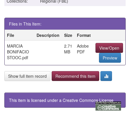
Collections:
Regional (FBE)
Files in This Item:
File
Description
Size
Format
MARCIA
2.71
Adobe
View/Open
BONIFACIO
MB
PDF
STOOC.pdf
Preview
Show full item record
Recommend this item
This item is licensed under a
Creative Commons License