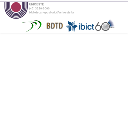
UNIOESTE
(45) 3220-3000
biblioteca.repositorio@unioeste.br