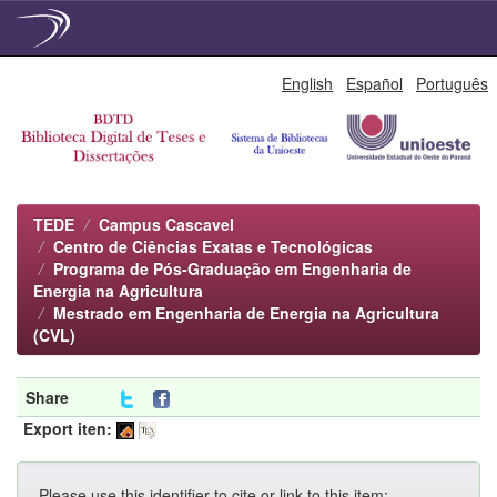
Skip
English
Español
Português
navigation
TEDE
Campus Cascavel
Centro de Ciências Exatas e Tecnológicas
Programa de Pós-Graduação em Engenharia de
Energia na Agricultura
Mestrado em Engenharia de Energia na Agricultura
(CVL)
Share
Export iten:
Please use this identifier to cite or link to this item: