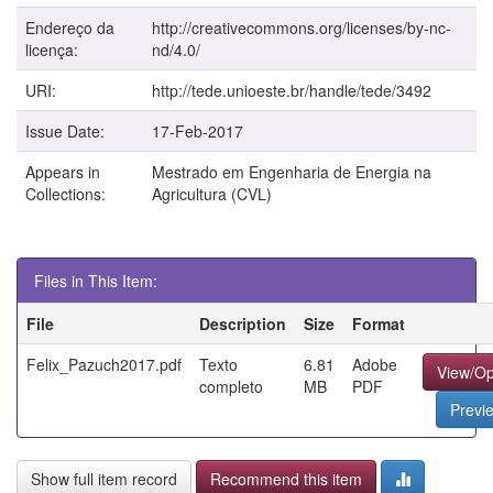
Endereço da
http://creativecommons.org/licenses/by-nc-
licença:
nd/4.0/
URI:
http://tede.unioeste.br/handle/tede/3492
Issue Date:
17-Feb-2017
Appears in
Mestrado em Engenharia de Energia na
Collections:
Agricultura (CVL)
Files in This Item:
File
Description
Size
Format
Felix_Pazuch2017.pdf
Texto
6.81
Adobe
View/O
completo
MB
PDF
Previ
Show full item record
Recommend this item