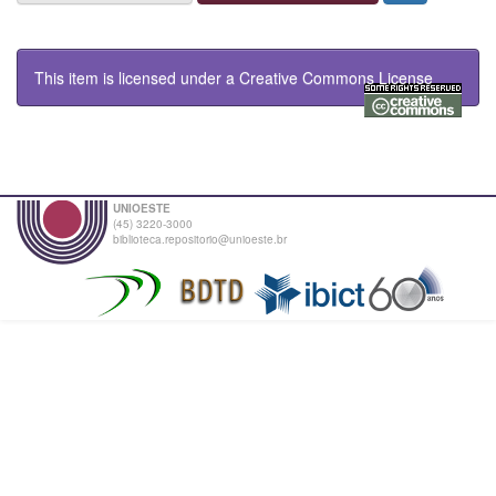
This item is licensed under a
Creative Commons License
UNIOESTE
(45) 3220-3000
biblioteca.repositorio@unioeste.br