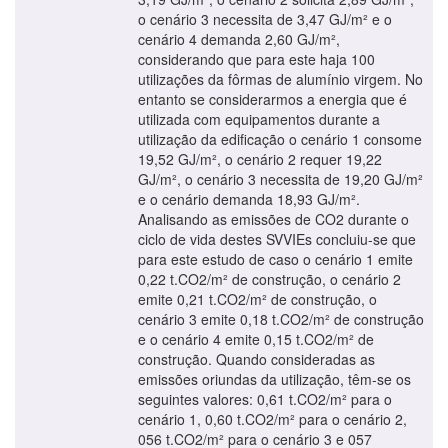
o cenário 3 necessita de 3,47 GJ/m² e o
cenário 4 demanda 2,60 GJ/m²,
considerando que para este haja 100
utilizações da fôrmas de alumínio virgem. No
entanto se considerarmos a energia que é
utilizada com equipamentos durante a
utilização da edificação o cenário 1 consome
19,52 GJ/m², o cenário 2 requer 19,22
GJ/m², o cenário 3 necessita de 19,20 GJ/m²
e o cenário demanda 18,93 GJ/m².
Analisando as emissões de CO2 durante o
ciclo de vida destes SVVIEs concluiu-se que
para este estudo de caso o cenário 1 emite
0,22 t.CO2/m² de construção, o cenário 2
emite 0,21 t.CO2/m² de construção, o
cenário 3 emite 0,18 t.CO2/m² de construção
e o cenário 4 emite 0,15 t.CO2/m² de
construção. Quando consideradas as
emissões oriundas da utilização, têm-se os
seguintes valores: 0,61 t.CO2/m² para o
cenário 1, 0,60 t.CO2/m² para o cenário 2,
056 t.CO2/m² para o cenário 3 e 057