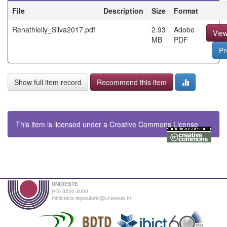
File
Description
Size
Format
Renathielly_Silva2017.pdf
2.93
Adobe
Vie
MB
PDF
Pr
Show full item record
Recommend this item
This item is licensed under a
Creative Commons License
UNIOESTE
(45) 3220-3000
biblioteca.repositorio@unioeste.br