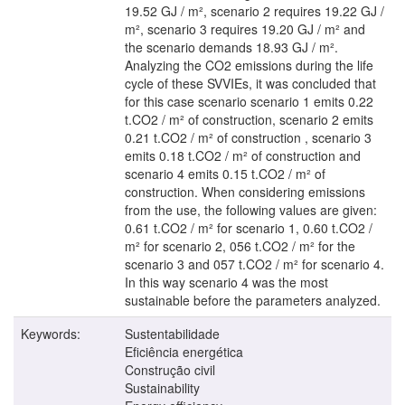
19.52 GJ / m², scenario 2 requires 19.22 GJ /
m², scenario 3 requires 19.20 GJ / m² and
the scenario demands 18.93 GJ / m².
Analyzing the CO2 emissions during the life
cycle of these SVVIEs, it was concluded that
for this case scenario scenario 1 emits 0.22
t.CO2 / m² of construction, scenario 2 emits
0.21 t.CO2 / m² of construction , scenario 3
emits 0.18 t.CO2 / m² of construction and
scenario 4 emits 0.15 t.CO2 / m² of
construction. When considering emissions
from the use, the following values are given:
0.61 t.CO2 / m² for scenario 1, 0.60 t.CO2 /
m² for scenario 2, 056 t.CO2 / m² for the
scenario 3 and 057 t.CO2 / m² for scenario 4.
In this way scenario 4 was the most
sustainable before the parameters analyzed.
Keywords:
Sustentabilidade
Eficiência energética
Construção civil
Sustainability