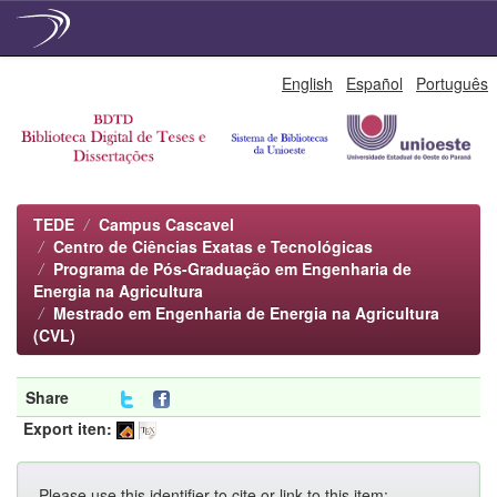
Skip
English
Español
Português
navigation
TEDE
Campus Cascavel
Centro de Ciências Exatas e Tecnológicas
Programa de Pós-Graduação em Engenharia de
Energia na Agricultura
Mestrado em Engenharia de Energia na Agricultura
(CVL)
Share
Export iten:
Please use this identifier to cite or link to this item: