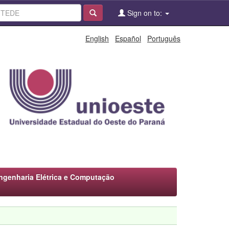
Sign on to:
English
Español
Português
genharia Elétrica e Computação