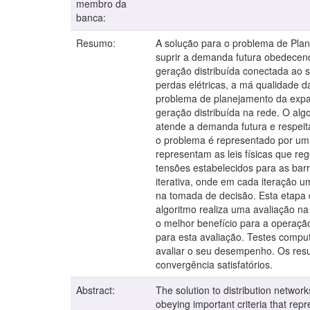
membro da
banca:
Resumo:
A solução para o problema de Plan
suprir a demanda futura obedecend
geração distribuída conectada ao 
perdas elétricas, a má qualidade da
problema de planejamento da expa
geração distribuída na rede. O alg
atende a demanda futura e respeita
o problema é representado por um 
representam as leis físicas que re
tensões estabelecidos para as bar
iterativa, onde em cada iteração u
na tomada de decisão. Esta etapa 
algoritmo realiza uma avaliação na
o melhor benefício para a operaçã
para esta avaliação. Testes comput
avaliar o seu desempenho. Os resu
convergência satisfatórios.
Abstract:
The solution to distribution networ
obeying important criteria that rep