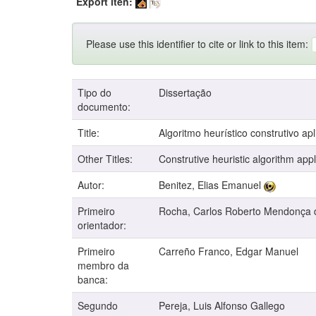
Export iten:
Please use this identifier to cite or link to this item:
Tipo do
Dissertação
documento:
Title:
Algoritmo heurístico construtivo 
Other Titles:
Construtive heuristic algorithm app
Autor:
Benitez, Elias Emanuel
Primeiro
Rocha, Carlos Roberto Mendonça 
orientador:
Primeiro
Carreño Franco, Edgar Manuel
membro da
banca:
Segundo
Pereja, Luis Alfonso Gallego