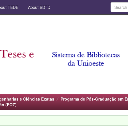
out TEDE
About BDTD
genharias e Ciências Exatas
Programa de Pós-Graduação em En
ão (FOZ)