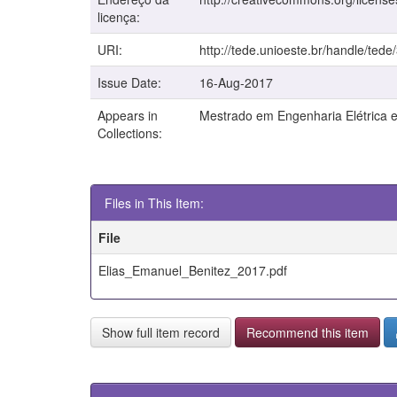
licença:
URI:
http://tede.unioeste.br/handle/tede
Issue Date:
16-Aug-2017
Appears in
Mestrado em Engenharia Elétrica
Collections:
Files in This Item:
File
Elias_Emanuel_Benitez_2017.pdf
Show full item record
Recommend this item