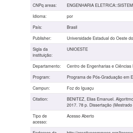
CNPq areas:
ENGENHARIA ELETRICA::SISTEM
Idioma:
por
País:
Brasil
Publisher:
Universidade Estadual do Oeste d
Sigla da
UNIOESTE
instituição:
Departamento:
Centro de Engenharias e Ciências
Program:
Programa de Pós-Graduação em En
Campun:
Foz do Iguaçu
Citation:
BENITEZ, Elias Emanuel. Algoritmo
2017. 78 p. Dissertação (Mestrado
Tipo de
Acesso Aberto
acesso:
Endereço da
http://creativecommons.org/license