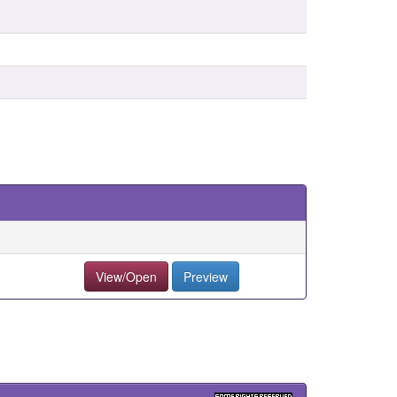
View/Open
Preview