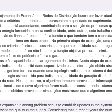
ejamento da Expansão de Redes de Distribuição busca por fazer atual
o a critérios importantes que representam a qualidade do supriment
sistema está aumentando, contribuindo para a solução de problemas q
 energia fornecida, a baixa confiabilidade, entre outros, este trabalh
nsão de linhas aéreas de média tensão e que também tem a capacida
oritmo funciona em duas etapas. Na primeira etapa de execução, uma n
 os critérios técnicos necessários para que a eletricidade seja entr
modelo matemático não linear cuja função objetivo procura minimizar 
gem o fluxo de potência elétrica e garantem que a demanda futura sej
ras e às capacidades de carregamento das linhas. Nesta etapa de exe
m indicador de sensibilidade especializado usa a informação obtida at
do algoritmo termina quando uma topologia radial para o sistema é d
 topologia estabelecida para indicar a capacidade da geração distrib
o da rede. Neste processo, o algoritmo também aproveita as informaçõ
acionais com o novo algoritmo foram realizados considerando sistemas 
ltados obtidos através das simulações mostraram que o algoritmo en
ks expansion planning problem seeks to establish updates in the system 
resent the quality in the supply. Considering that in recent years the nu