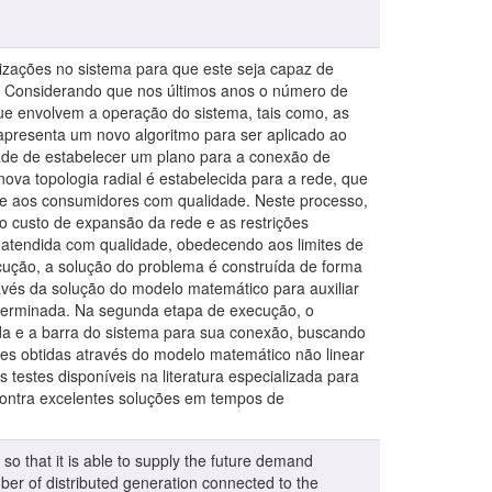
izações no sistema para que este seja capaz de
o. Considerando que nos últimos anos o número de
ue envolvem a operação do sistema, tais como, as
o apresenta um novo algoritmo para ser aplicado ao
de de estabelecer um plano para a conexão de
ova topologia radial é estabelecida para a rede, que
egue aos consumidores com qualidade. Neste processo,
o custo de expansão da rede e as restrições
a atendida com qualidade, obedecendo aos limites de
cução, a solução do problema é construída de forma
ravés da solução do modelo matemático para auxiliar
eterminada. Na segunda etapa de execução, o
uída e a barra do sistema para sua conexão, buscando
es obtidas através do modelo matemático não linear
testes disponíveis na literatura especializada para
contra excelentes soluções em tempos de
so that it is able to supply the future demand
mber of distributed generation connected to the