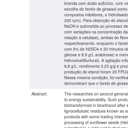
branda com ácido sulfúrico, com va
escolha do farelo de girassol como
compostos inibidores, o hidrolisad
200 rpm). Para obtenção do etanol 
NaOH e submetida ao processo de 
com variações na concentração das
relação à celulase), ambas do Novo
respectivamente, enquanto o farelo
com 6% de H2SO4 e 20 minutos de h
glicose e 8,9 g/L arabinose) e meno
hidroximetilfurfural). A agitação i
8,8 g/L; rendimento 0,23 g/g e pr
produção de etanol foram 20 FPU/g 
Nessa mesma condição, foi verific
demonstram que o farelo de girass
Abstract:
The researches on second generatio
to energy sustainability. Such prod
biotransformed in bioethanol after 
lignocellulosic residues known as s
products with some trading interest
processing of sunflower seeds (Hell