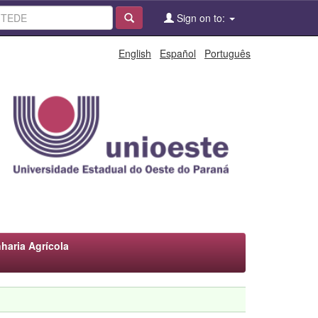
Sign on to:
English
Español
Português
aria Agrícola