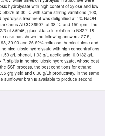
% v/v, while times of hydrolysis in autoclave were
osic hydrolysate with high content of xylose and low
C 58376 at 30 °C with some stirring variations (100,
id hydrolysis treatment was delignified at 1% NaOH
 marxianus ATCC 36907, at 38 °C and 150 rpm. The
2/3 of &#946;-glucosidase in relation to NS22118
he cake has shown the following answers: 27.5,
32.93, 30.90 and 26.62% cellulose, hemicellulose and
 hemicellulosic hydrolysate with high concentrations
1.59 g/L phenol, 1.93 g/L acetic acid, 0.0182 g/L
P. stipitis in hemicellulosic hydrolyzate, whose best
o the SSF process, the best conditions for ethanol
35 g/g yield and 0.38 g/Lh productivity. In the same
ce sunflower bran is available to produce second