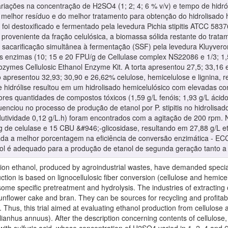
riações na concentração de H2SO4 (1; 2; 4; 6 % v/v) e tempo de hidró
 melhor resíduo e do melhor tratamento para obtenção do hidrolisado he
o foi destoxificado e fermentado pela levedura Pichia stipitis ATCC 58
proveniente da fração celulósica, a biomassa sólida restante do tratam
sacarificação simultânea à fermentação (SSF) pela levedura Kluyve
 enzimas (10; 15 e 20 FPU/g de Cellulase complex NS22086 e 1/3; 1,
zymes Cellulosic Ethanol Enzyme Kit. A torta apresentou 27,5; 33,16 e
 apresentou 32,93; 30,90 e 26,62% celulose, hemicelulose e lignina, r
idrólise resultou em um hidrolisado hemicelulósico com elevadas con
res quantidades de compostos tóxicos (1,59 g/L fenóis; 1,93 g/L ácido 
nfluenciou no processo de produção de etanol por P. stipitis no hidrolisa
odutividade 0,12 g/L.h) foram encontrados com a agitação de 200 rpm.
de celulase e 15 CBU &#946;-glicosidase, resultando em 27,88 g/L eta
ada a melhor porcentagem na eficiência de conversão enzimática - EC
ol é adequado para a produção de etanol de segunda geração tanto a 
n ethanol, produced by agroindustrial wastes, have demanded special a
uction is based on lignocellulosic fiber conversion (cellulose and hemic
some specific pretreatment and hydrolysis. The industries of extractin
unflower cake and bran. They can be sources for recycling and profitabl
. Thus, this trial aimed at evaluating ethanol production from cellulose
ianhus annuus). After the description concerning contents of cellulose,