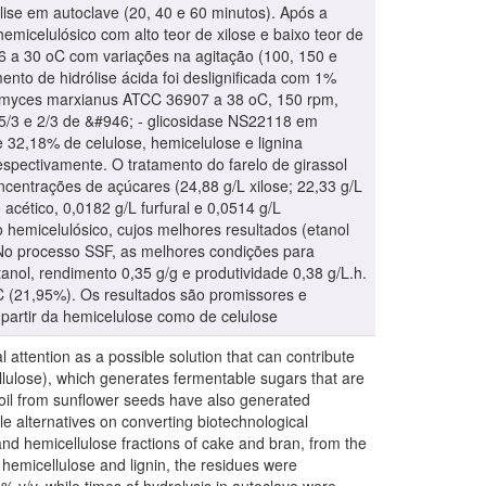
lise em autoclave (20, 40 e 60 minutos). Após a
micelulósico com alto teor de xilose e baixo teor de
376 a 30 oC com variações na agitação (100, 150 e
ento de hidrólise ácida foi deslignificada com 1%
romyces marxianus ATCC 36907 a 38 oC, 150 rpm,
5/3 e 2/3 de &#946; - glicosidase NS22118 em
 32,18% de celulose, hemicelulose e lignina
espectivamente. O tratamento do farelo de girassol
centrações de açúcares (24,88 g/L xilose; 22,33 g/L
acético, 0,0182 g/L furfural e 0,0514 g/L
do hemicelulósico, cujos melhores resultados (etanol
 No processo SSF, as melhores condições para
nol, rendimento 0,35 g/g e produtividade 0,38 g/L.h.
C (21,95%). Os resultados são promissores e
partir da hemicelulose como de celulose
ttention as a possible solution that can contribute
ellulose), which generates fermentable sugars that are
g oil from sunflower seeds have also generated
e alternatives on converting biotechnological
 and hemicellulose fractions of cake and bran, from the
 hemicellulose and lignin, the residues were