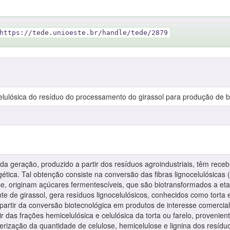
https://tede.unioeste.br/handle/tede/2879
lulósica do resíduo do processamento do girassol para produção de b
a geração, produzido a partir dos resíduos agroindustriais, têm rece
rgética. Tal obtenção consiste na conversão das fibras lignocelulósica
ise, originam açúcares fermentescíveis, que são biotransformados a et
te de girassol, gera resíduos lignocelulósicos, conhecidos como torta 
a partir da conversão biotecnológica em produtos de interesse comercial
tir das frações hemicelulósica e celulósica da torta ou farelo, proven
erização da quantidade de celulose, hemicelulose e lignina dos resíd