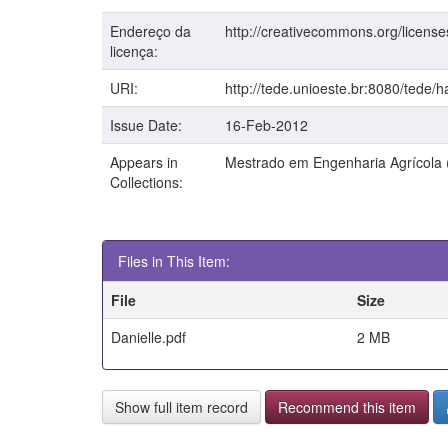
Endereço da
http://creativecommons.org/license
licença:
URI:
http://tede.unioeste.br:8080/tede/
Issue Date:
16-Feb-2012
Appears in
Mestrado em Engenharia Agrícola
Collections:
Files in This Item:
File
Size
Danielle.pdf
2 MB
Show full item record
Recommend this item