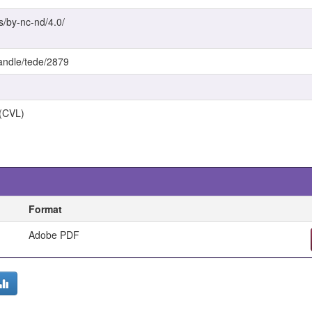
s/by-nc-nd/4.0/
handle/tede/2879
 (CVL)
Format
Adobe PDF