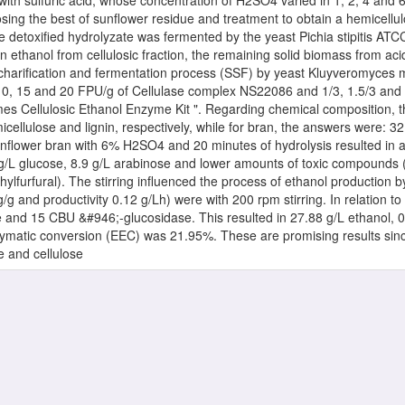
 with sulfuric acid, whose concentration of H2SO4 varied in 1, 2, 4 and 6
sing the best of sunflower residue and treatment to obtain a hemicellul
e detoxified hydrolyzate was fermented by the yeast Pichia stipitis ATC
n ethanol from cellulosic fraction, the remaining solid biomass from ac
charification and fermentation process (SSF) by yeast Kluyveromyces
10, 15 and 20 FPU/g of Cellulase complex NS22086 and 1/3, 1.5/3 and 
es Cellulosic Ethanol Enzyme Kit ". Regarding chemical composition, t
cellulose and lignin, respectively, while for bran, the answers were: 
sunflower bran with 6% H2SO4 and 20 minutes of hydrolysis resulted in a
 g/L glucose, 8.9 g/L arabinose and lower amounts of toxic compounds (
lfurfural). The stirring influenced the process of ethanol production by 
 g/g and productivity 0.12 g/Lh) were with 200 rpm stirring. In relation t
 and 15 CBU &#946;-glucosidase. This resulted in 27.88 g/L ethanol, 0.
enzymatic conversion (EEC) was 21.95%. These are promising results sin
e and cellulose