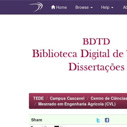
Home
Browse
Help
Ab
Skip
navigation
TEDE
Campus Cascavel
Centro de Ciência
Mestrado em Engenharia Agrícola (CVL)
Share