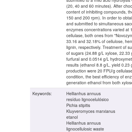
submitted to a mild acid hydrolysis
(20, 40 and 60 minutes). After choo
content of inhibiting compounds, th
150 and 200 rpm). In order to obtai
and submitted to simultaneous sac
enzymes concentrations varied at 
cellulase, both ones from "Novozym
33.16 and 32.18% of cellulose, hemi
lignin, respectively. Treatment of 
of sugars (24.88 g/L xylose, 22.33
furfural and 0.0514 g/L hydroxymethy
results (ethanol 8.8 g/L, yield 0.23
production were 20 FPU/g cellulase
condition, the best efficiency of 
generation ethanol from both xylos
Keywords:
Hellianhus annuus
resíduo lignocelulósico
Pichia stipitis
Kluyveromyces marxianus
etanol
Hellianhus annuus
lignocellulosic waste