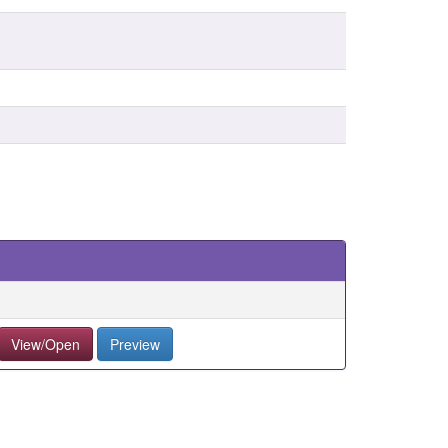
View/Open
Preview