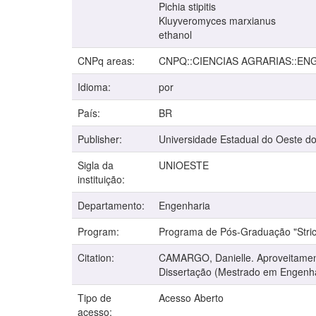
Pichia stipitis
Kluyveromyces marxianus
ethanol
CNPq areas:
CNPQ::CIENCIAS AGRARIAS::EN
Idioma:
por
País:
BR
Publisher:
Universidade Estadual do Oeste d
Sigla da
UNIOESTE
instituição:
Departamento:
Engenharia
Program:
Programa de Pós-Graduação "Stric
Citation:
CAMARGO, Danielle. Aproveitamento
Dissertação (Mestrado em Engenhar
Tipo de
Acesso Aberto
acesso: