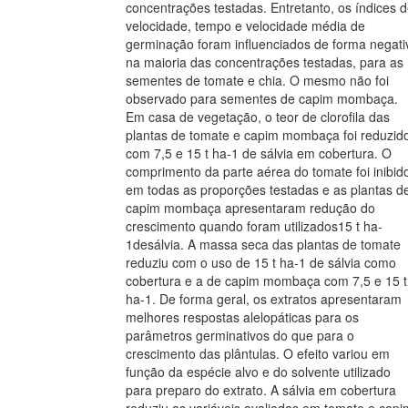
concentrações testadas. Entretanto, os índices 
velocidade, tempo e velocidade média de
germinação foram influenciados de forma negati
na maioria das concentrações testadas, para as
sementes de tomate e chia. O mesmo não foi
observado para sementes de capim mombaça.
Em casa de vegetação, o teor de clorofila das
plantas de tomate e capim mombaça foi reduzid
com 7,5 e 15 t ha-1 de sálvia em cobertura. O
comprimento da parte aérea do tomate foi inibid
em todas as proporções testadas e as plantas d
capim mombaça apresentaram redução do
crescimento quando foram utilizados15 t ha-
1desálvia. A massa seca das plantas de tomate
reduziu com o uso de 15 t ha-1 de sálvia como
cobertura e a de capim mombaça com 7,5 e 15 t
ha-1. De forma geral, os extratos apresentaram
melhores respostas alelopáticas para os
parâmetros germinativos do que para o
crescimento das plântulas. O efeito variou em
função da espécie alvo e do solvente utilizado
para preparo do extrato. A sálvia em cobertura
reduziu as variáveis avaliadas em tomate e capi