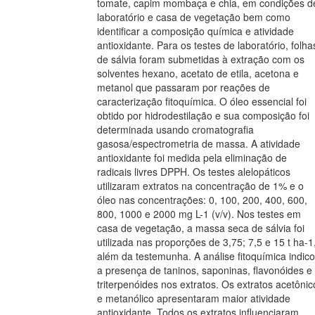
tomate, capim mombaça e chia, em condições d
laboratório e casa de vegetação bem como
identificar a composição química e atividade
antioxidante. Para os testes de laboratório, folha
de sálvia foram submetidas à extração com os
solventes hexano, acetato de etila, acetona e
metanol que passaram por reações de
caracterização fitoquímica. O óleo essencial foi
obtido por hidrodestilação e sua composição foi
determinada usando cromatografia
gasosa/espectrometria de massa. A atividade
antioxidante foi medida pela eliminação de
radicais livres DPPH. Os testes alelopáticos
utilizaram extratos na concentração de 1% e o
óleo nas concentrações: 0, 100, 200, 400, 600,
800, 1000 e 2000 mg L-1 (v/v). Nos testes em
casa de vegetação, a massa seca de sálvia foi
utilizada nas proporções de 3,75; 7,5 e 15 t ha-1
além da testemunha. A análise fitoquímica indic
a presença de taninos, saponinas, flavonóides e
triterpenóides nos extratos. Os extratos acetônic
e metanólico apresentaram maior atividade
antioxidante. Todos os extratos influenciaram