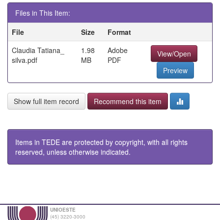
Files in This Item:
File
Size
Format
Claudia Tatiana_
1.98
Adobe
View/Open
silva.pdf
MB
PDF
Preview
Show full item record
Recommend this item
Items in TEDE are protected by copyright, with all rights
reserved, unless otherwise indicated.
UNIOESTE
(45) 3220-3000