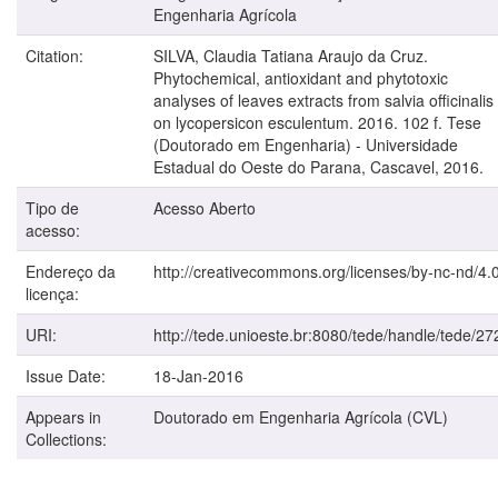
Engenharia Agrícola
Citation:
SILVA, Claudia Tatiana Araujo da Cruz.
Phytochemical, antioxidant and phytotoxic
analyses of leaves extracts from salvia officinalis 
on lycopersicon esculentum. 2016. 102 f. Tese
(Doutorado em Engenharia) - Universidade
Estadual do Oeste do Parana, Cascavel, 2016.
Tipo de
Acesso Aberto
acesso:
Endereço da
http://creativecommons.org/licenses/by-nc-nd/4.0
licença:
URI:
http://tede.unioeste.br:8080/tede/handle/tede/27
Issue Date:
18-Jan-2016
Appears in
Doutorado em Engenharia Agrícola (CVL)
Collections: