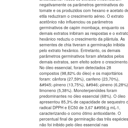
negativamente os parâmetros germinativos do
tomate e os produzidos com hexano e acetato d
etila reduziram o crescimento aéreo. O extrato
acetônico não influenciou os parâmetros
germinativos de capim mombaça, enquanto os
demais extratos inibiram as respostas e o extrat
hexânico reduziu o crescimento da plântula. As
sementes de chia tiveram a germinação inibida
pelo extrato hexânico. Entretanto, os demais
parâmetros germinativos foram afetados pelos
demais extratos, sem efeito sobre o crescimento
No óleo essencial, foram detectados 28
compostos (98,82% do óleo) e os majoritários
foram: cânfora (27,59%), canfeno (23,70%),
&#945;-pineno (13,75%), &#946;-pineno (6,28%)
limoneno (5,38%). Monoterpenóides foram
predominantes no óleo essencial (68%). O óleo
apresentou 85,3% de capacidade de sequestro 
radical DPPH e EC50 de 3,67 &#956;g mL-1,
caracterizando-o como ótimo antioxidante. O
percentual final de germinação das três espécie
não foi inibido pelo óleo essencial nas