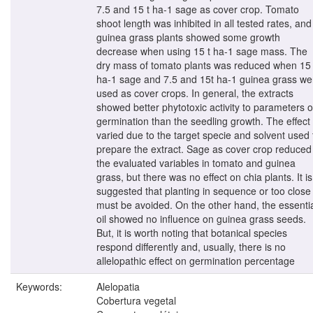
7.5 and 15 t ha-1 sage as cover crop. Tomato
shoot length was inhibited in all tested rates, and
guinea grass plants showed some growth
decrease when using 15 t ha-1 sage mass. The
dry mass of tomato plants was reduced when 15 
ha-1 sage and 7.5 and 15t ha-1 guinea grass we
used as cover crops. In general, the extracts
showed better phytotoxic activity to parameters o
germination than the seedling growth. The effect
varied due to the target specie and solvent used 
prepare the extract. Sage as cover crop reduced
the evaluated variables in tomato and guinea
grass, but there was no effect on chia plants. It is
suggested that planting in sequence or too close
must be avoided. On the other hand, the essenti
oil showed no influence on guinea grass seeds.
But, it is worth noting that botanical species
respond differently and, usually, there is no
allelopathic effect on germination percentage
Keywords:
Alelopatia
Cobertura vegetal