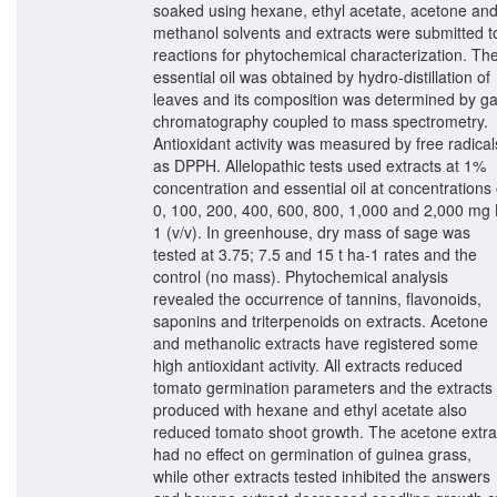
soaked using hexane, ethyl acetate, acetone an
methanol solvents and extracts were submitted t
reactions for phytochemical characterization. Th
essential oil was obtained by hydro-distillation of
leaves and its composition was determined by g
chromatography coupled to mass spectrometry.
Antioxidant activity was measured by free radical
as DPPH. Allelopathic tests used extracts at 1%
concentration and essential oil at concentrations 
0, 100, 200, 400, 600, 800, 1,000 and 2,000 mg 
1 (v/v). In greenhouse, dry mass of sage was
tested at 3.75; 7.5 and 15 t ha-1 rates and the
control (no mass). Phytochemical analysis
revealed the occurrence of tannins, flavonoids,
saponins and triterpenoids on extracts. Acetone
and methanolic extracts have registered some
high antioxidant activity. All extracts reduced
tomato germination parameters and the extracts
produced with hexane and ethyl acetate also
reduced tomato shoot growth. The acetone extra
had no effect on germination of guinea grass,
while other extracts tested inhibited the answers