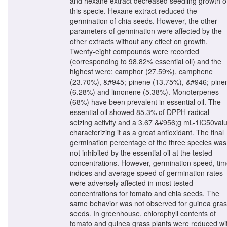
and hexane extract decreased seedling growth o
this specie. Hexane extract reduced the
germination of chia seeds. However, the other
parameters of germination were affected by the
other extracts without any effect on growth.
Twenty-eight compounds were recorded
(corresponding to 98.82% essential oil) and the
highest were: camphor (27.59%), camphene
(23.70%), &#945;-pinene (13.75%), &#946;-pine
(6.28%) and limonene (5.38%). Monoterpenes
(68%) have been prevalent in essential oil. The
essential oil showed 85.3% of DPPH radical
seizing activity and a 3.67 &#956;g mL-1IC50val
characterizing it as a great antioxidant. The final
germination percentage of the three species was
not inhibited by the essential oil at the tested
concentrations. However, germination speed, ti
indices and average speed of germination rates
were adversely affected in most tested
concentrations for tomato and chia seeds. The
same behavior was not observed for guinea gra
seeds. In greenhouse, chlorophyll contents of
tomato and guinea grass plants were reduced wi