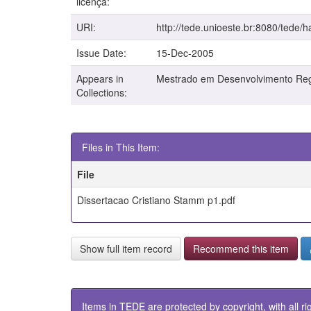
licença:
URI:
http://tede.unioeste.br:8080/tede/
Issue Date:
15-Dec-2005
Appears in
Mestrado em Desenvolvimento Reg
Collections:
Files in This Item:
File
Dissertacao Cristiano Stamm p1.pdf
Show full item record
Recommend this item
Items in TEDE are protected by copyright, with all ri