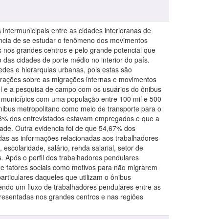
intermunicipais entre as cidades interioranas de
ância de se estudar o fenômeno dos movimentos
s nos grandes centros e pelo grande potencial que
das cidades de porte médio no interior do país.
edes e hierarquias urbanas, pois estas são
erações sobre as migrações internas e movimentos
ível e a pesquisa de campo com os usuários do ônibus
os municípios com uma população entre 100 mil e 500
 ônibus metropolitano como meio de transporte para o
,33% dos entrevistados estavam empregados e que a
ade. Outra evidencia foi de que 54,67% dos
adas as informações relacionadas aos trabalhadores
scolaridade, salário, renda salarial, setor de
Após o perfil dos trabalhadores pendulares
e fatores sociais como motivos para não migrarem
rticulares daqueles que utilizam o ônibus
endo um fluxo de trabalhadores pendulares entre as
presentadas nos grandes centros e nas regiões