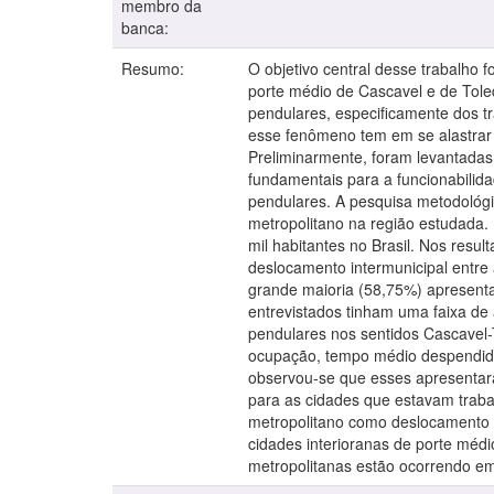
membro da
banca:
Resumo:
O objetivo central desse trabalho 
porte médio de Cascavel e de Tole
pendulares, especificamente dos tr
esse fenômeno tem em se alastrar p
Preliminarmente, foram levantadas
fundamentais para a funcionabilid
pendulares. A pesquisa metodológic
metropolitano na região estudada.
mil habitantes no Brasil. Nos resu
deslocamento intermunicipal entr
grande maioria (58,75%) apresenta
entrevistados tinham uma faixa de
pendulares nos sentidos Cascavel-T
ocupação, tempo médio despendido
observou-se que esses apresentara
para as cidades que estavam traba
metropolitano como deslocamento i
cidades interioranas de porte méd
metropolitanas estão ocorrendo em 