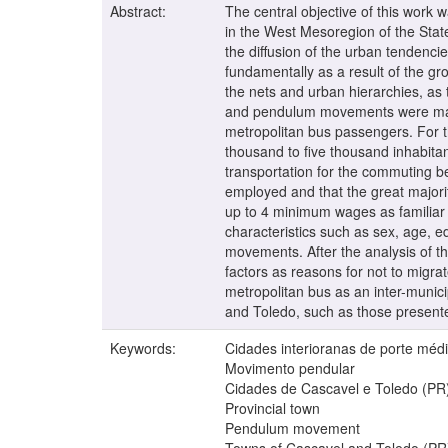
Abstract:
The central objective of this wor
in the West Mesoregion of the Sta
the diffusion of the urban tendenci
fundamentally as a result of the gr
the nets and urban hierarchies, as 
and pendulum movements were made. 
metropolitan bus passengers. For th
thousand to five thousand inhabitan
transportation for the commuting b
employed and that the great majori
up to 4 minimum wages as familiar 
characteristics such as sex, age, 
movements. After the analysis of t
factors as reasons for not to migra
metropolitan bus as an inter-munic
and Toledo, such as those presented
Keywords:
Cidades interioranas de porte méd
Movimento pendular
Cidades de Cascavel e Toledo (PR
Provincial town
Pendulum movement