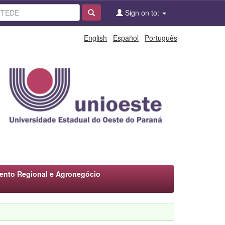
Sign on to:
English
Español
Português
ento Regional e Agronegócio