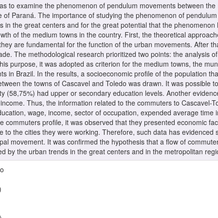
k was to examine the phenomenon of pendulum movements between the 
te of Paraná. The importance of studying the phenomenon of pendulum 
es in the great centers and for the great potential that the phenomenon 
owth of the medium towns in the country. First, the theoretical approac
they are fundamental for the function of the urban movements. After th
The methodological research prioritized two points: the analysis of l
is purpose, it was adopted as criterion for the medium towns, the muni
ts in Brazil. In the results, a socioeconomic profile of the population 
etween the towns of Cascavel and Toledo was drawn. It was possible t
ty (58,75%) had upper or secondary education levels. Another evidenc
income. Thus, the information related to the commuters to Cascavel-T
education, wage, income, sector of occupation, expended average time 
he commuters profile, it was observed that they presented economic fac
te to the cities they were working. Therefore, such data has evidenced 
ipal movement. It was confirmed the hypothesis that a flow of commut
 by the urban trends in the great centers and in the metropolitan regi
io
)