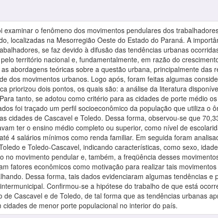
foi examinar o fenômeno dos movimentos pendulares dos trabalhadores 
do, localizadas na Mesorregião Oeste do Estado do Paraná. A import
abalhadores, se faz devido à difusão das tendências urbanas ocorrida
elo território nacional e, fundamentalmente, em razão do crescimento 
 as abordagens teóricas sobre a questão urbana, principalmente das r
ade dos movimentos urbanos. Logo após, foram feitas algumas consid
a priorizou dois pontos, os quais são: a análise da literatura dispon
 Para tanto, se adotou como critério para as cidades de porte médio 
ltados foi traçado um perfil socioeconômico da população que utiliza o
e as cidades de Cascavel e Toledo. Dessa forma, observou-se que 70
vam ter o ensino médio completo ou superior, como nível de escolarid
 até 4 salários mínimos como renda familiar. Em seguida foram analis
oledo e Toledo-Cascavel, indicando características, como sexo, idade, e
 no movimento pendular e, também, a freqüência desses movimentos. 
m fatores econômicos como motivação para realizar tais movimentos 
lhando. Dessa forma, tais dados evidenciaram algumas tendências e pa
ntermunicipal. Confirmou-se a hipótese do trabalho de que está ocorr
io de Cascavel e de Toledo, de tal forma que as tendências urbanas a
cidades de menor porte populacional no interior do país.