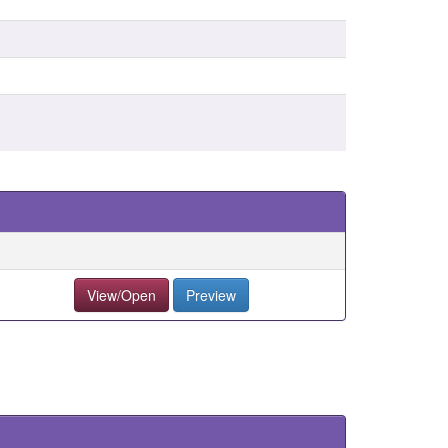
View/Open
Preview