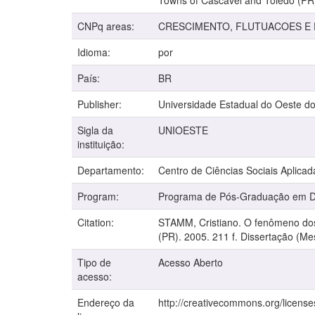
Towns of Cascavel and Toledo (PR
CNPq areas:
CRESCIMENTO, FLUTUACOES E
Idioma:
por
País:
BR
Publisher:
Universidade Estadual do Oeste d
Sigla da
UNIOESTE
instituição:
Departamento:
Centro de Ciências Sociais Aplicad
Program:
Programa de Pós-Graduação em De
Citation:
STAMM, Cristiano. O fenômeno dos 
(PR). 2005. 211 f. Dissertação (M
Tipo de
Acesso Aberto
acesso:
Endereço da
http://creativecommons.org/license