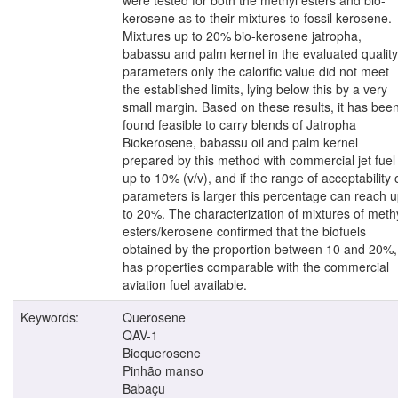
kerosene as to their mixtures to fossil kerosene.
Mixtures up to 20% bio-kerosene jatropha,
babassu and palm kernel in the evaluated quality
parameters only the calorific value did not meet
the established limits, lying below this by a very
small margin. Based on these results, it has bee
found feasible to carry blends of Jatropha
Biokerosene, babassu oil and palm kernel
prepared by this method with commercial jet fuel
up to 10% (v/v), and if the range of acceptability 
parameters is larger this percentage can reach 
to 20%. The characterization of mixtures of meth
esters/kerosene confirmed that the biofuels
obtained by the proportion between 10 and 20%,
has properties comparable with the commercial
aviation fuel available.
Keywords:
Querosene
QAV-1
Bioquerosene
Pinhão manso
Babaçu