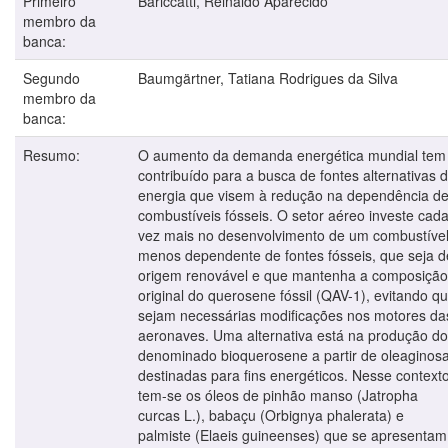
Primeiro
Bariccatti, Reinaldo Aparecido
membro da
banca:
Segundo
Baumgärtner, Tatiana Rodrigues da Silva
membro da
banca:
Resumo:
O aumento da demanda energética mundial tem
contribuído para a busca de fontes alternativas 
energia que visem à redução na dependência d
combustíveis fósseis. O setor aéreo investe cad
vez mais no desenvolvimento de um combustíve
menos dependente de fontes fósseis, que seja d
origem renovável e que mantenha a composição
original do querosene fóssil (QAV-1), evitando q
sejam necessárias modificações nos motores da
aeronaves. Uma alternativa está na produção do
denominado bioquerosene a partir de oleaginos
destinadas para fins energéticos. Nesse contexto
tem-se os óleos de pinhão manso (Jatropha
curcas L.), babaçu (Orbignya phalerata) e
palmiste (Elaeis guineenses) que se apresentam