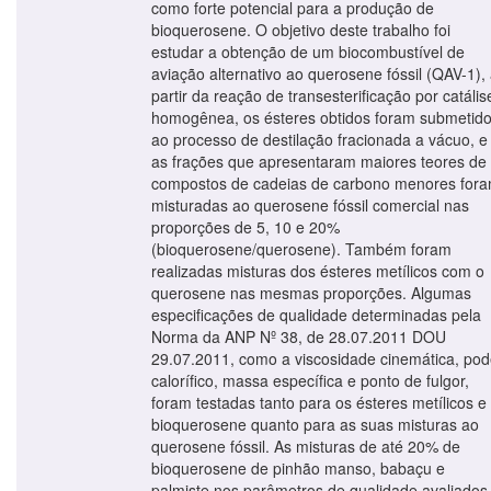
como forte potencial para a produção de
bioquerosene. O objetivo deste trabalho foi
estudar a obtenção de um biocombustível de
aviação alternativo ao querosene fóssil (QAV-1),
partir da reação de transesterificação por catális
homogênea, os ésteres obtidos foram submetid
ao processo de destilação fracionada a vácuo, e
as frações que apresentaram maiores teores de
compostos de cadeias de carbono menores for
misturadas ao querosene fóssil comercial nas
proporções de 5, 10 e 20%
(bioquerosene/querosene). Também foram
realizadas misturas dos ésteres metílicos com o
querosene nas mesmas proporções. Algumas
especificações de qualidade determinadas pela
Norma da ANP Nº 38, de 28.07.2011 DOU
29.07.2011, como a viscosidade cinemática, pod
calorífico, massa específica e ponto de fulgor,
foram testadas tanto para os ésteres metílicos e
bioquerosene quanto para as suas misturas ao
querosene fóssil. As misturas de até 20% de
bioquerosene de pinhão manso, babaçu e
palmiste nos parâmetros de qualidade avaliados