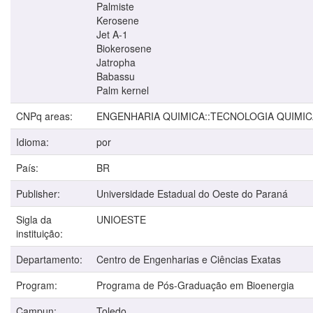
Palmiste
Kerosene
Jet A-1
Biokerosene
Jatropha
Babassu
Palm kernel
CNPq areas:
ENGENHARIA QUIMICA::TECNOLOGIA QUIMIC
Idioma:
por
País:
BR
Publisher:
Universidade Estadual do Oeste do Paraná
Sigla da
UNIOESTE
instituição:
Departamento:
Centro de Engenharias e Ciências Exatas
Program:
Programa de Pós-Graduação em Bioenergia
Campun:
Toledo