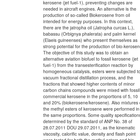
kerosene (jet fuel-1), preventing changes are
needed in aircraft engines. An alternative is the
production of so-called Biokerosene from oil
intended for energy purposes. In this context,
there are the jatropha oil (Jatropha curcas L.),
babassu (Orbignya phalerata) and palm kernel
(Elaeis guineenses) who present themselves as
strong potential for the production of bio-kerosen
The objective of this study was to obtain an
alternative aviation biofuel to fossil kerosene (jet
fuel-1) from the transesterification reaction by
homogeneous catalysis, esters were subjected t
vacuum fractional distillation process, and the
fractions that showed higher contents of minor
carbon chains compounds were mixed with fossil
commercial kerosene in the proportions of 5, 10
and 20% (biokerosene/kerosene). Also mixtures 
the methyl esters of kerosene were performed in
the same proportions. Some quality specification
determined by the standard of ANP No. 38 of
28.07.2011 DOU 29.07.2011, as the kinematic
viscosity, calorific value, density and flash point
were tested for both the methyl esters and bio-