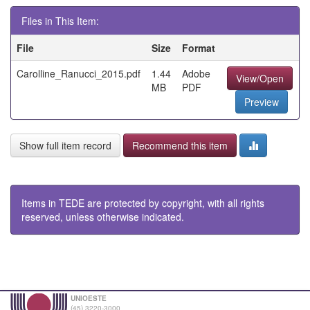
Files in This Item:
File
Size
Format
Carolline_Ranucci_2015.pdf
1.44
Adobe
View/Open
MB
PDF
Preview
Show full item record
Recommend this item
Items in TEDE are protected by copyright, with all rights
reserved, unless otherwise indicated.
UNIOESTE
(45) 3220-3000