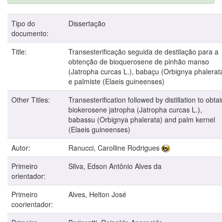
Tipo do
Dissertação
documento:
Title:
Transesterificação seguida de destilação para a
obtenção de bioquerosene de pinhão manso
(Jatropha curcas L.), babaçu (Orbignya phalerat
e palmiste (Elaeis guineenses)
Other Titles:
Transesterification followed by distillation to obta
biokerosene jatropha (Jatropha curcas L.),
babassu (Orbignya phalerata) and palm kernel
(Elaeis guineenses)
Autor:
Ranucci, Carolline Rodrigues
Primeiro
Silva, Edson Antônio Alves da
orientador:
Primeiro
Alves, Helton José
coorientador: