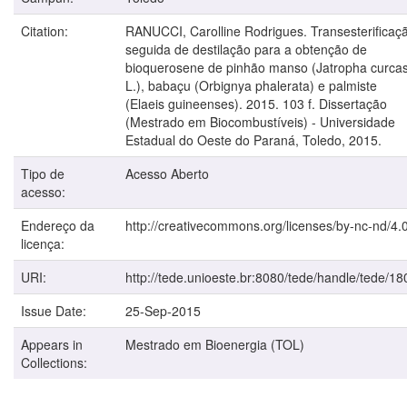
Citation:
RANUCCI, Carolline Rodrigues. Transesterificaç
seguida de destilação para a obtenção de
bioquerosene de pinhão manso (Jatropha curca
L.), babaçu (Orbignya phalerata) e palmiste
(Elaeis guineenses). 2015. 103 f. Dissertação
(Mestrado em Biocombustíveis) - Universidade
Estadual do Oeste do Paraná, Toledo, 2015.
Tipo de
Acesso Aberto
acesso:
Endereço da
http://creativecommons.org/licenses/by-nc-nd/4.0
licença:
URI:
http://tede.unioeste.br:8080/tede/handle/tede/18
Issue Date:
25-Sep-2015
Appears in
Mestrado em Bioenergia (TOL)
Collections: