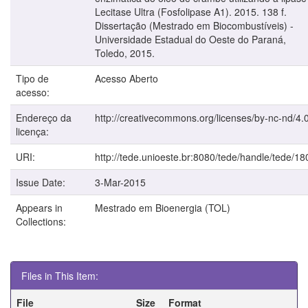
Lecitase Ultra (Fosfolipase A1). 2015. 138 f.
Dissertação (Mestrado em Biocombustíveis) -
Universidade Estadual do Oeste do Paraná,
Toledo, 2015.
Tipo de
Acesso Aberto
acesso:
Endereço da
http://creativecommons.org/licenses/by-nc-nd/4.0
licença:
URI:
http://tede.unioeste.br:8080/tede/handle/tede/18
Issue Date:
3-Mar-2015
Appears in
Mestrado em Bioenergia (TOL)
Collections:
Files in This Item:
File
Size
Format