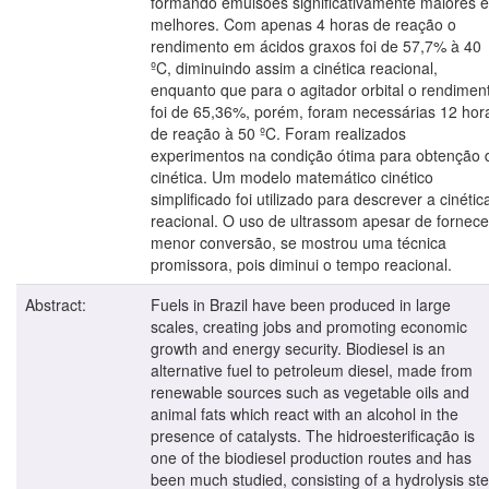
formando emulsões significativamente maiores e
melhores. Com apenas 4 horas de reação o
rendimento em ácidos graxos foi de 57,7% à 40
ºC, diminuindo assim a cinética reacional,
enquanto que para o agitador orbital o rendimen
foi de 65,36%, porém, foram necessárias 12 hor
de reação à 50 ºC. Foram realizados
experimentos na condição ótima para obtenção 
cinética. Um modelo matemático cinético
simplificado foi utilizado para descrever a cinétic
reacional. O uso de ultrassom apesar de fornece
menor conversão, se mostrou uma técnica
promissora, pois diminui o tempo reacional.
Abstract:
Fuels in Brazil have been produced in large
scales, creating jobs and promoting economic
growth and energy security. Biodiesel is an
alternative fuel to petroleum diesel, made from
renewable sources such as vegetable oils and
animal fats which react with an alcohol in the
presence of catalysts. The hidroesterificação is
one of the biodiesel production routes and has
been much studied, consisting of a hydrolysis st