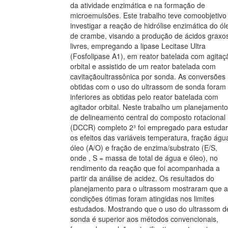
da atividade enzimática e na formação de
microemulsões. Este trabalho teve comoobjetivo
investigar a reação de hidrólise enzimática do ól
de crambe, visando a produção de ácidos graxo
livres, empregando a lipase Lecitase Ultra
(Fosfolipase A1), em reator batelada com agitaç
orbital e assistido de um reator batelada com
cavitaçãoultrassônica por sonda. As conversões
obtidas com o uso do ultrassom de sonda foram
inferiores as obtidas pelo reator batelada com
agitador orbital. Neste trabalho um planejamento
de delineamento central do composto rotacional
(DCCR) completo 2³ foi empregado para estudar
os efeitos das variáveis temperatura, fração águ
óleo (A/O) e fração de enzima/substrato (E/S,
onde , S = massa de total de água e óleo), no
rendimento da reação que foi acompanhada a
partir da análise de acidez. Os resultados do
planejamento para o ultrassom mostraram que 
condições ótimas foram atingidas nos limites
estudados. Mostrando que o uso do ultrassom d
sonda é superior aos métodos convencionais,