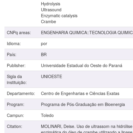
Hydrolysis
Ultrasound
Enzymatic catalysis
Crambe
CNPq areas:
ENGENHARIA QUIMICA::TECNOLOGIA QUIMIC
Idioma:
por
País:
BR
Publisher:
Universidade Estadual do Oeste do Paraná
Sigla da
UNIOESTE
instituição:
Departamento:
Centro de Engenharias e Ciências Exatas
Program:
Programa de Pós-Graduação em Bioenergia
Campun:
Toledo
Citation:
MOLINARI, Deise. Uso de ultrassom na hidrólise
enzimática do óleo de crambe utilizando a lipase