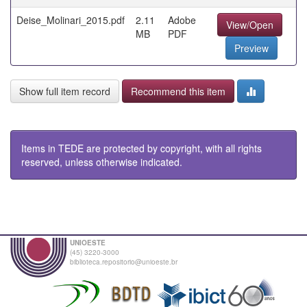
Deise_Molinari_2015.pdf
2.11
Adobe
View/Open
MB
PDF
Preview
Show full item record
Recommend this item
Items in TEDE are protected by copyright, with all rights
reserved, unless otherwise indicated.
UNIOESTE
(45) 3220-3000
biblioteca.repositorio@unioeste.br