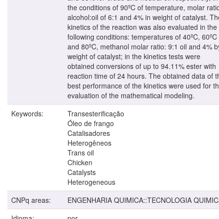
the conditions of 90ºC of temperature, molar rati
alcohol:oil of 6:1 and 4% in weight of catalyst. Th
kinetics of the reaction was also evaluated in the
following conditions: temperatures of 40ºC, 60ºC
and 80ºC, methanol molar ratio: 9:1 oil and 4% b
weight of catalyst; in the kinetics tests were
obtained conversions of up to 94.11% ester with
reaction time of 24 hours. The obtained data of t
best performance of the kinetics were used for t
evaluation of the mathematical modeling.
Keywords:
Transesterificação
Óleo de frango
Catalisadores
Heterogêneos
Trans oil
Chicken
Catalysts
Heterogeneous
CNPq areas:
ENGENHARIA QUIMICA::TECNOLOGIA QUIMIC
Idioma:
por