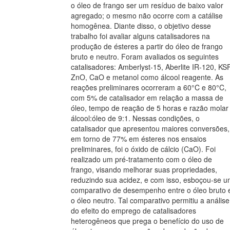
o óleo de frango ser um resíduo de baixo valor
agregado; o mesmo não ocorre com a catálise
homogênea. Diante disso, o objetivo desse
trabalho foi avaliar alguns catalisadores na
produção de ésteres a partir do óleo de frango
bruto e neutro. Foram avaliados os seguintes
catalisadores: Amberlyst-15, Aberlite IR-120, KSF
ZnO, CaO e metanol como álcool reagente. As
reações preliminares ocorreram a 60°C e 80°C,
com 5% de catalisador em relação a massa de
óleo, tempo de reação de 5 horas e razão molar
álcool:óleo de 9:1. Nessas condições, o
catalisador que apresentou maiores conversões,
em torno de 77% em ésteres nos ensaios
preliminares, foi o óxido de cálcio (CaO). Foi
realizado um pré-tratamento com o óleo de
frango, visando melhorar suas propriedades,
reduzindo sua acidez, e com isso, esboçou-se 
comparativo de desempenho entre o óleo bruto 
o óleo neutro. Tal comparativo permitiu a análise
do efeito do emprego de catalisadores
heterogêneos que prega o benefício do uso de