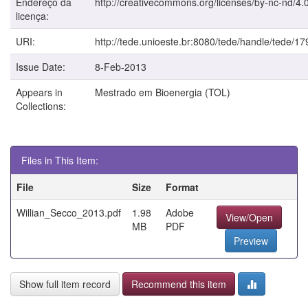
Endereço da
http://creativecommons.org/licenses/by-nc-nd/4.0
licença:
URI:
http://tede.unioeste.br:8080/tede/handle/tede/17
Issue Date:
8-Feb-2013
Appears in
Mestrado em Bioenergia (TOL)
Collections:
Files in This Item:
File
Size
Format
Willian_Secco_2013.pdf
1.98
Adobe
View/Open
MB
PDF
Preview
Show full item record
Recommend this item