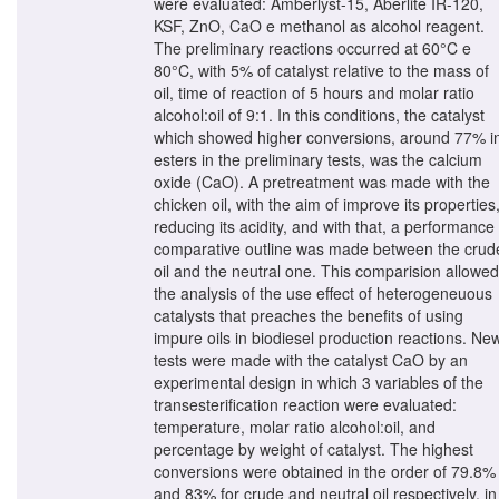
were evaluated: Amberlyst-15, Aberlite IR-120,
KSF, ZnO, CaO e methanol as alcohol reagent.
The preliminary reactions occurred at 60°C e
80°C, with 5% of catalyst relative to the mass of
oil, time of reaction of 5 hours and molar ratio
alcohol:oil of 9:1. In this conditions, the catalyst
which showed higher conversions, around 77% i
esters in the preliminary tests, was the calcium
oxide (CaO). A pretreatment was made with the
chicken oil, with the aim of improve its properties
reducing its acidity, and with that, a performance
comparative outline was made between the crud
oil and the neutral one. This comparision allowed
the analysis of the use effect of heterogeneuous
catalysts that preaches the benefits of using
impure oils in biodiesel production reactions. Ne
tests were made with the catalyst CaO by an
experimental design in which 3 variables of the
transesterification reaction were evaluated:
temperature, molar ratio alcohol:oil, and
percentage by weight of catalyst. The highest
conversions were obtained in the order of 79.8%
and 83% for crude and neutral oil respectively, in