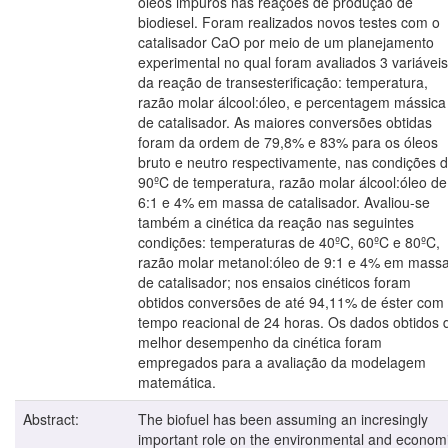
óleos impuros nas reações de produção de
biodiesel. Foram realizados novos testes com o
catalisador CaO por meio de um planejamento
experimental no qual foram avaliados 3 variáveis
da reação de transesterificação: temperatura,
razão molar álcool:óleo, e percentagem mássica
de catalisador. As maiores conversões obtidas
foram da ordem de 79,8% e 83% para os óleos
bruto e neutro respectivamente, nas condições 
90ºC de temperatura, razão molar álcool:óleo de
6:1 e 4% em massa de catalisador. Avaliou-se
também a cinética da reação nas seguintes
condições: temperaturas de 40ºC, 60ºC e 80ºC,
razão molar metanol:óleo de 9:1 e 4% em mass
de catalisador; nos ensaios cinéticos foram
obtidos conversões de até 94,11% de éster com
tempo reacional de 24 horas. Os dados obtidos 
melhor desempenho da cinética foram
empregados para a avaliação da modelagem
matemática.
Abstract:
The biofuel has been assuming an incresingly
important role on the environmental and econom