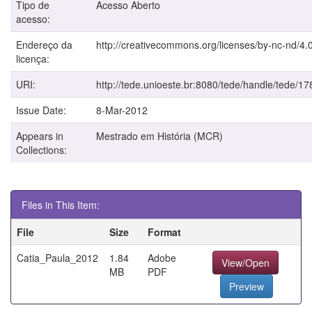
Tipo de
Acesso Aberto
acesso:
Endereço da
http://creativecommons.org/licenses/by-nc-nd/4.0
licença:
URI:
http://tede.unioeste.br:8080/tede/handle/tede/17
Issue Date:
8-Mar-2012
Appears in
Mestrado em História (MCR)
Collections:
Files in This Item:
File
Size
Format
Catia_Paula_2012
1.84
Adobe
View/Open
MB
PDF
Preview