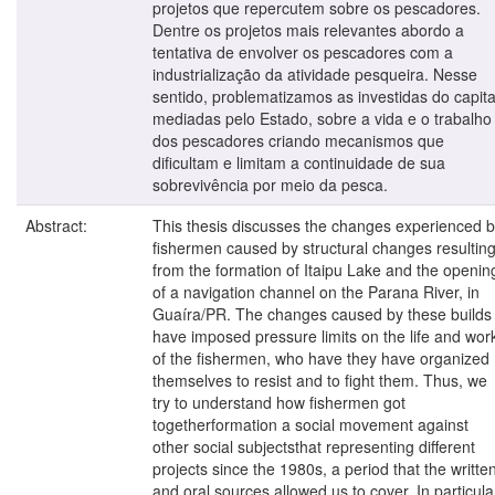
projetos que repercutem sobre os pescadores.
Dentre os projetos mais relevantes abordo a
tentativa de envolver os pescadores com a
industrialização da atividade pesqueira. Nesse
sentido, problematizamos as investidas do capita
mediadas pelo Estado, sobre a vida e o trabalho
dos pescadores criando mecanismos que
dificultam e limitam a continuidade de sua
sobrevivência por meio da pesca.
Abstract:
This thesis discusses the changes experienced 
fishermen caused by structural changes resultin
from the formation of Itaipu Lake and the openin
of a navigation channel on the Parana River, in
Guaíra/PR. The changes caused by these builds
have imposed pressure limits on the life and wor
of the fishermen, who have they have organized
themselves to resist and to fight them. Thus, we
try to understand how fishermen got
togetherformation a social movement against
other social subjectsthat representing different
projects since the 1980s, a period that the writte
and oral sources allowed us to cover. In particula