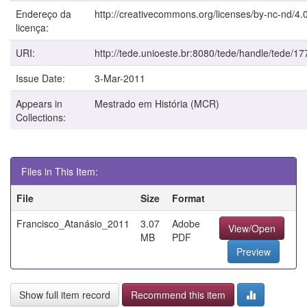
Endereço da
http://creativecommons.org/licenses/by-nc-nd/4.0
licença:
URI:
http://tede.unioeste.br:8080/tede/handle/tede/17
Issue Date:
3-Mar-2011
Appears in
Mestrado em História (MCR)
Collections:
Files in This Item:
File
Size
Format
Francisco_Atanásio_2011
3.07
Adobe
View/Open
MB
PDF
Preview
Show full item record
Recommend this item