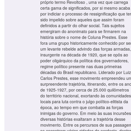
próprio termo Revoltoso , uma vez que carrega
certa gama de significados, por si mesmo acaba
por indiciar o processo de ressignificação que ter
sido impelido sobre aqueles que assim foram
definidos a partir do olhar social. Tais sujeitos
emergiram do anonimato para se firmarem na
história sobre o nome de Coluna Prestes. Esse
fora uma grupo historicamente conhecido por se
um levante rebelde advindo das forças armadas,
insurgente na década de 1920, que se opôs ao
poder oligárquico da política dos governadores,
regime político presente nas duas primeiras
décadas do Brasil republicano. Liderado por Luiz
Carlos Prestes, esse movimento empreendeu u
surpreendente trajetória, itinerando, entre os an
de 1925-1927, por cerca de 25.000 quilômetros
do território nacional, exortando às comunidades
locais para luta contra o julgo político-elitista da
época, ao tempo em que combatia as forças
inimigas do governo. Em meio às suas incursões
diversas histórias exaltaram a trajetória desse
movimento. Entre os percursos de sua passage
se encontram várias cidades do nordeste, dentr