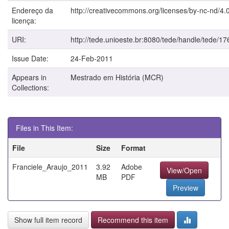
Endereço da
http://creativecommons.org/licenses/by-nc-nd/4.0
licença:
URI:
http://tede.unioeste.br:8080/tede/handle/tede/17
Issue Date:
24-Feb-2011
Appears in
Mestrado em História (MCR)
Collections:
Files in This Item:
File
Size
Format
Franciele_Araujo_2011
3.92
Adobe
View/Open
MB
PDF
Preview
Show full item record
Recommend this item