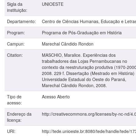
Sigla da
UNIOESTE
instituição:
Departamento:
Centro de Ciências Humanas, Educação e Letra
Program:
Programa de Pós-Graduação em História
Campun:
Marechal Cândido Rondon
Citation:
MASCHIO, Maralice. Experiências dos
trabalhadores das Lojas Pernambucanas no
contexto da reestruturação produtiva (1970-2000
2008. 229 f. Dissertação (Mestrado em História) 
Universidade Estadual do Oeste do Paraná,
Marechal Cândido Rondon, 2008.
Tipo de
Acesso Aberto
acesso:
Endereço da
http://creativecommons.org/licenses/by-nc-nd/4.0
licença:
URI:
http://tede.unioeste.br:8080/tede/handle/tede/17