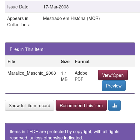
Issue Date:
17-Mar-2008
Appears in
Mestrado em História (MCR)
Collections:
Files in This Item:
File
Size
Format
Maralice_Maschio_2008
1.1
Adobe
View/Open
MB
PDF
Preview
Show full item record
Recommend this item
Items in TEDE are protected by copyright, with all rights
reserved, unless otherwise indicated.