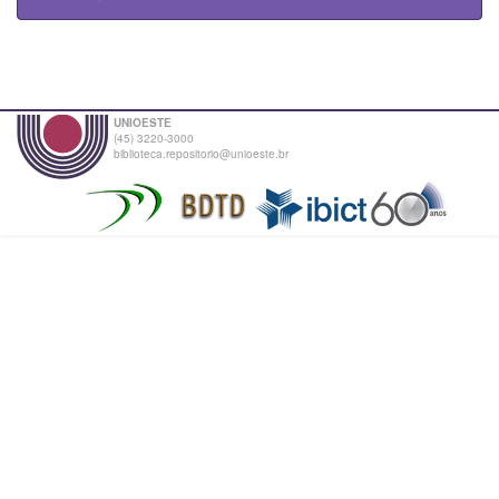
UNIOESTE
(45) 3220-3000
biblioteca.repositorio@unioeste.br