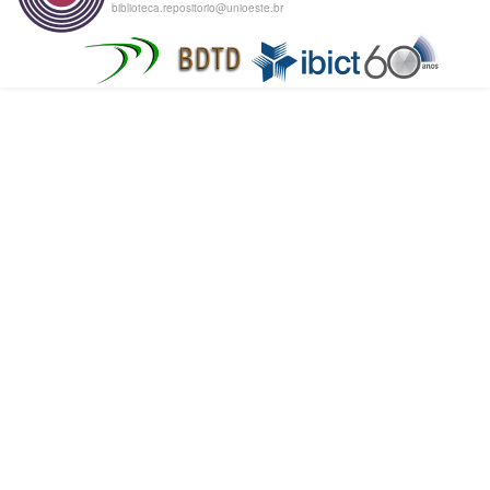
biblioteca.repositorio@unioeste.br