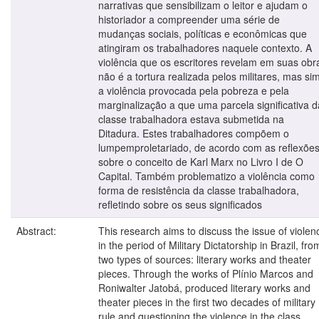
narrativas que sensibilizam o leitor e ajudam o
historiador a compreender uma série de
mudanças sociais, políticas e econômicas que
atingiram os trabalhadores naquele contexto. A
violência que os escritores revelam em suas obr
não é a tortura realizada pelos militares, mas si
a violência provocada pela pobreza e pela
marginalização a que uma parcela significativa d
classe trabalhadora estava submetida na
Ditadura. Estes trabalhadores compõem o
lumpemproletariado, de acordo com as reflexõe
sobre o conceito de Karl Marx no Livro I de O
Capital. Também problematizo a violência como
forma de resistência da classe trabalhadora,
refletindo sobre os seus significados
Abstract:
This research aims to discuss the issue of violen
in the period of Military Dictatorship in Brazil, fro
two types of sources: literary works and theater
pieces. Through the works of Plínio Marcos and
Roniwalter Jatobá, produced literary works and
theater pieces in the first two decades of military
rule and questioning the violence in the class