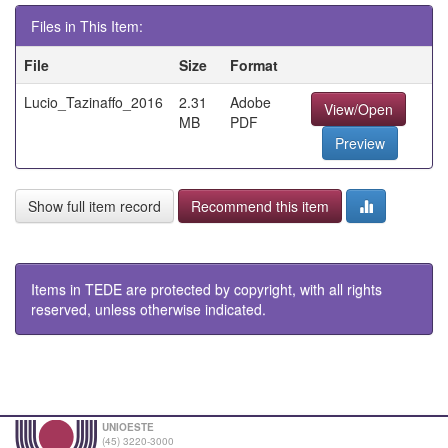
Files in This Item:
File
Size
Format
Lucio_Tazinaffo_2016
2.31
Adobe
View/Open
MB
PDF
Preview
Show full item record
Recommend this item
Items in TEDE are protected by copyright, with all rights
reserved, unless otherwise indicated.
UNIOESTE
(45) 3220-3000