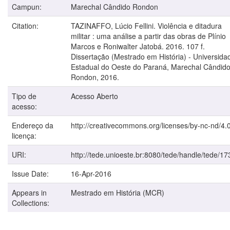
Campun:
Marechal Cândido Rondon
Citation:
TAZINAFFO, Lúcio Fellini. Violência e ditadura
militar : uma análise a partir das obras de Plínio
Marcos e Roniwalter Jatobá. 2016. 107 f.
Dissertação (Mestrado em História) - Universida
Estadual do Oeste do Paraná, Marechal Cândid
Rondon, 2016.
Tipo de
Acesso Aberto
acesso:
Endereço da
http://creativecommons.org/licenses/by-nc-nd/4.0
licença:
URI:
http://tede.unioeste.br:8080/tede/handle/tede/17
Issue Date:
16-Apr-2016
Appears in
Mestrado em História (MCR)
Collections: