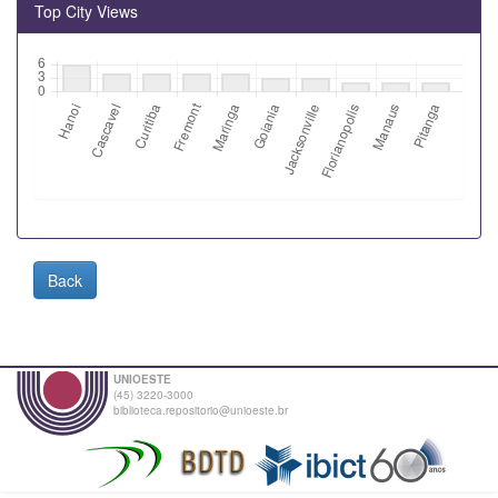
Top City Views
Back
UNIOESTE
(45) 3220-3000
biblioteca.repositorio@unioeste.br