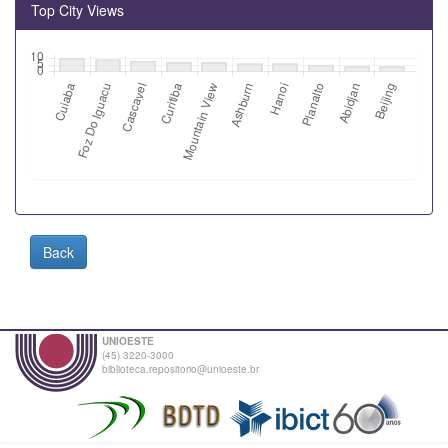
Top City Views
Back
UNIOESTE
(45) 3220-3000
biblioteca.repositorio@unioeste.br