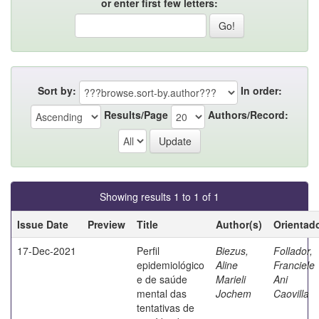
or enter first few letters:
Sort by:
In order:
Results/Page
Authors/Record:
Showing results 1 to 1 of 1
Issue Date
Preview
Title
Author(s)
Orientad
17-Dec-2021
Perfil
Biezus,
Follador,
epidemiológico
Aline
Franciele
e de saúde
Marieli
Ani
mental das
Jochem
Caovilla
tentativas de