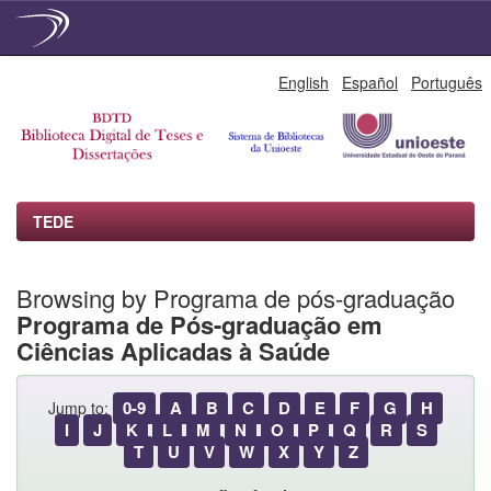
Skip
English
Español
Português
navigation
TEDE
Browsing by Programa de pós-graduação
Programa de Pós-graduação em
Ciências Aplicadas à Saúde
0-9
A
B
C
D
E
F
G
H
Jump to:
I
J
K
L
M
N
O
P
Q
R
S
T
U
V
W
X
Y
Z