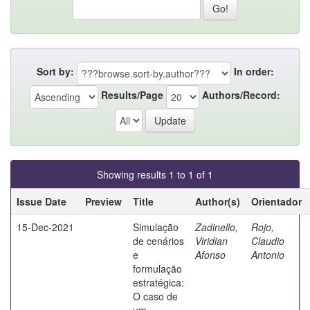
Sort by:
In order:
Results/Page
Authors/Record:
Showing results 1 to 1 of 1
Issue Date
Preview
Title
Author(s)
Orientador
15-Dec-2021
Simulação
Zadinello,
Rojo,
de cenários
Viridian
Claudio
e
Afonso
Antonio
formulação
estratégica:
O caso de
um