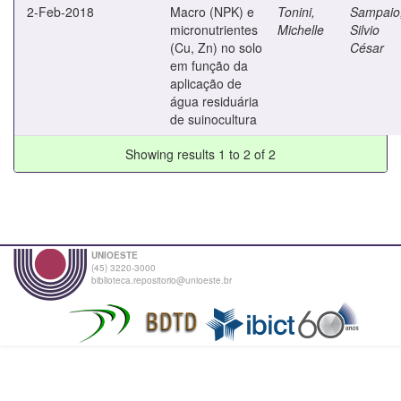
2-Feb-2018
Macro (NPK) e
Tonini,
Sampaio
micronutrientes
Michelle
Silvio
(Cu, Zn) no solo
César
em função da
aplicação de
água residuária
de suinocultura
Showing results 1 to 2 of 2
UNIOESTE
(45) 3220-3000
biblioteca.repositorio@unioeste.br