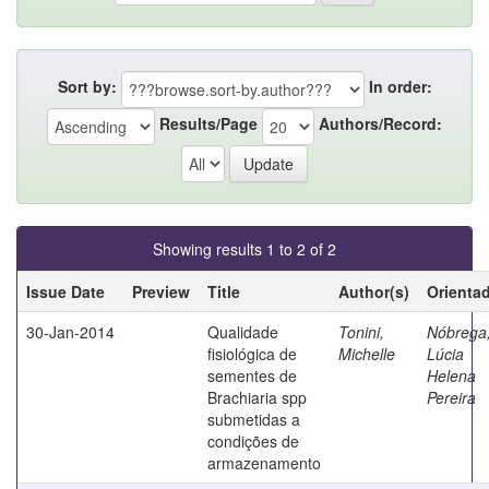
Sort by:
In order:
Results/Page
Authors/Record:
Showing results 1 to 2 of 2
Issue Date
Preview
Title
Author(s)
Orienta
30-Jan-2014
Qualidade
Tonini,
Nóbrega
fisiológica de
Michelle
Lúcia
sementes de
Helena
Brachiaria spp
Pereira
submetidas a
condições de
armazenamento