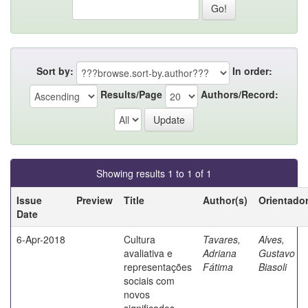
Sort by:
In order:
Results/Page
Authors/Record:
Showing results 1 to 1 of 1
Issue
Preview
Title
Author(s)
Orientado
Date
6-Apr-2018
Cultura
Tavares,
Alves,
avaliativa e
Adriana
Gustavo
representações
Fátima
Biasoli
sociais com
novos
significados