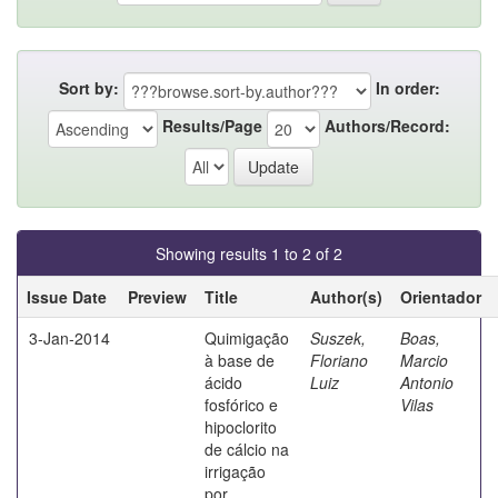
Sort by:
In order:
Results/Page
Authors/Record:
Showing results 1 to 2 of 2
Issue Date
Preview
Title
Author(s)
Orientador
3-Jan-2014
Quimigação
Suszek,
Boas,
à base de
Floriano
Marcio
ácido
Luiz
Antonio
fosfórico e
Vilas
hipoclorito
de cálcio na
irrigação
por