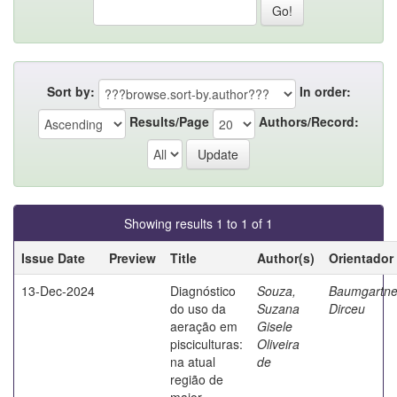
Sort by:
In order:
Results/Page
Authors/Record:
Showing results 1 to 1 of 1
Issue Date
Preview
Title
Author(s)
Orientador
13-Dec-2024
Diagnóstico
Souza,
Baumgartne
do uso da
Suzana
Dirceu
aeração em
Gisele
pisciculturas:
Oliveira
na atual
de
região de
maior