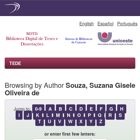
Skip
English
Español
Português
navigation
TEDE
Browsing by Author
Souza, Suzana Gisele
Oliveira de
0-9
A
B
C
D
E
F
G
H
Jump to:
I
J
K
L
M
N
O
P
Q
R
S
T
U
V
W
X
Y
Z
or enter first few letters: