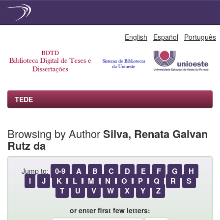
Skip
English
Español
Português
navigation
TEDE
Browsing by Author
Silva, Renata Galvan
Rutz da
0-9
A
B
C
D
E
F
G
H
Jump to:
I
J
K
L
M
N
O
P
Q
R
S
T
U
V
W
X
Y
Z
or enter first few letters: