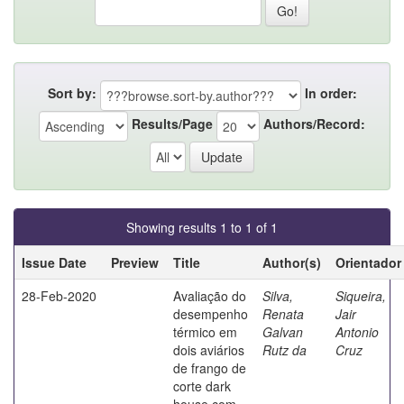
Sort by:
In order:
Results/Page
Authors/Record:
Showing results 1 to 1 of 1
Issue Date
Preview
Title
Author(s)
Orientador
28-Feb-2020
Avaliação do
Silva,
Siqueira,
desempenho
Renata
Jair
térmico em
Galvan
Antonio
dois aviários
Rutz da
Cruz
de frango de
corte dark
house com