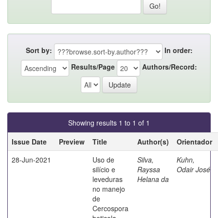
Sort by:
In order:
Results/Page
Authors/Record:
Showing results 1 to 1 of 1
Issue Date
Preview
Title
Author(s)
Orientador
28-Jun-2021
Uso de
Silva,
Kuhn,
silício e
Rayssa
Odair José
leveduras
Helana da
no manejo
de
Cercospora
beticola