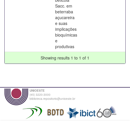
Sacc. em
beterraba
açucareira
e suas
implicações
bioquímicas
e
produtivas
Showing results 1 to 1 of 1
UNIOESTE
(45) 3220-3000
biblioteca.repositorio@unioeste.br