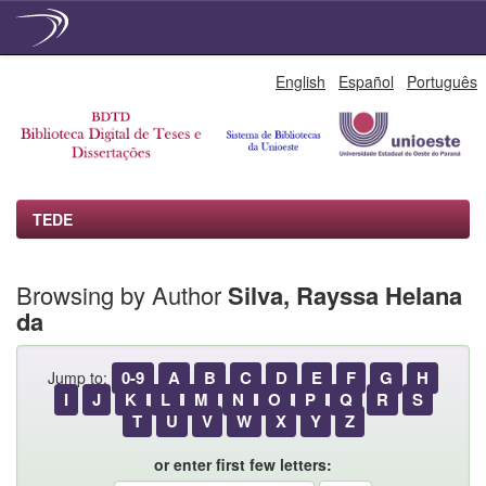
Skip
English
Español
Português
navigation
TEDE
Browsing by Author
Silva, Rayssa Helana
da
0-9
A
B
C
D
E
F
G
H
Jump to:
I
J
K
L
M
N
O
P
Q
R
S
T
U
V
W
X
Y
Z
or enter first few letters: