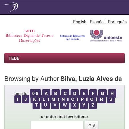
Skip
English
Español
Português
navigation
TEDE
Browsing by Author
Silva, Luzia Alves da
0-9
A
B
C
D
E
F
G
H
Jump to:
I
J
K
L
M
N
O
P
Q
R
S
T
U
V
W
X
Y
Z
or enter first few letters: