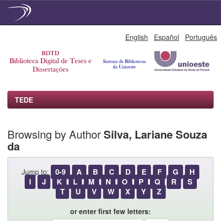
Skip
English
Español
Português
navigation
TEDE
Browsing by Author
Silva, Lariane Souza
da
0-9
A
B
C
D
E
F
G
H
Jump to:
I
J
K
L
M
N
O
P
Q
R
S
T
U
V
W
X
Y
Z
or enter first few letters: