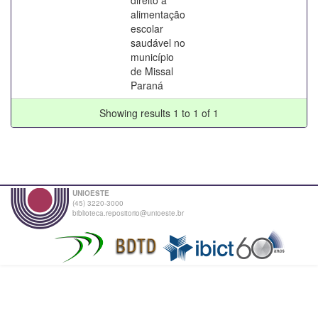
alimentação
escolar
saudável no
município
de Missal
Paraná
Showing results 1 to 1 of 1
UNIOESTE
(45) 3220-3000
biblioteca.repositorio@unioeste.br