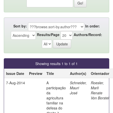
Sort by:
In order:
Results/Page
Authors/Record:
Showing results 1 to 1 of 1
Issue Date
Preview
Title
Author(s)
Orientador
7-Aug-2014
A
Schneider,
Roesler,
participação
Mauri
Marli
da
José
Renate
agricultura
Von Borstel
familiar na
defesa do
direito à