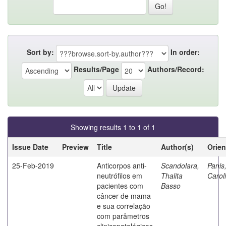
Sort by:
In order:
Results/Page
Authors/Record:
Showing results 1 to 1 of 1
Issue Date
Preview
Title
Author(s)
Orien
25-Feb-2019
Anticorpos anti-
Scandolara,
Panis
neutrófilos em
Thalita
Carol
pacientes com
Basso
câncer de mama
e sua correlação
com parâmetros
clinicopatológicos