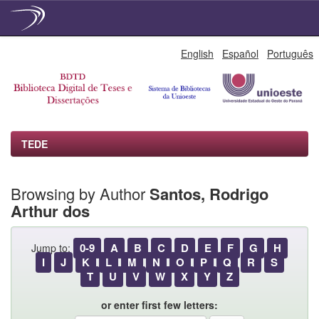
Skip
English
Español
Português
navigation
TEDE
Browsing by Author
Santos, Rodrigo
Arthur dos
0-9
A
B
C
D
E
F
G
H
Jump to:
I
J
K
L
M
N
O
P
Q
R
S
T
U
V
W
X
Y
Z
or enter first few letters: