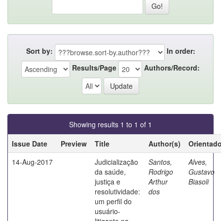
Sort by:
In order:
Results/Page
Authors/Record:
Showing results 1 to 1 of 1
Issue Date
Preview
Title
Author(s)
Orientado
14-Aug-2017
Judicialização
Santos,
Alves,
da saúde,
Rodrigo
Gustavo
justiça e
Arthur
Biasoli
resolutividade:
dos
um perfil do
usuário-
litigante na