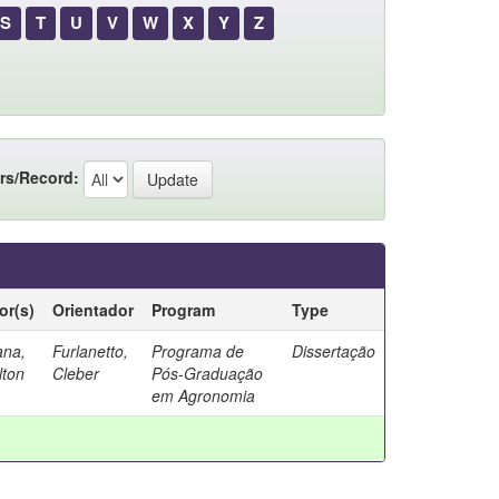
S
T
U
V
W
X
Y
Z
rs/Record:
or(s)
Orientador
Program
Type
ana,
Furlanetto,
Programa de
Dissertação
lton
Cleber
Pós-Graduação
em Agronomia