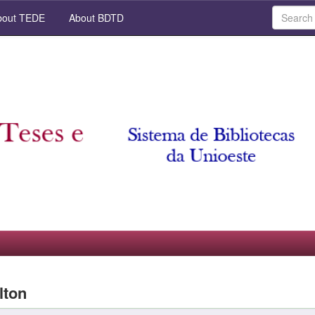
out TEDE
About BDTD
lton