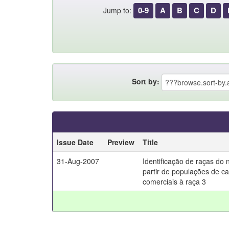
0-9
A
B
C
D
Jump to:
Sort by:
Issue Date
Preview
Title
31-Aug-2007
Identificação de raças do 
partir de populações de ca
comerciais à raça 3