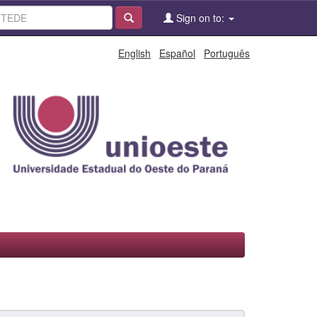
Sign on to:
English
Español
Português