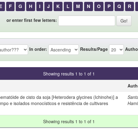
E
F
G
H
I
J
K
L
M
N
O
P
Q
R
or enter first few letters:
In order:
Results/Page
Autho
Showing results 1 to 1 of 1
Auth
nematóide de cisto da soja [Heterodera glycines (Ichinohe)] a
Sant
mpo e isolados monocísticos e resistência de cultivares
Hami
Showing results 1 to 1 of 1