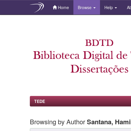
Home
Browse
Help
Ab
Skip
navigation
TEDE
Browsing by Author
Santana, Hami