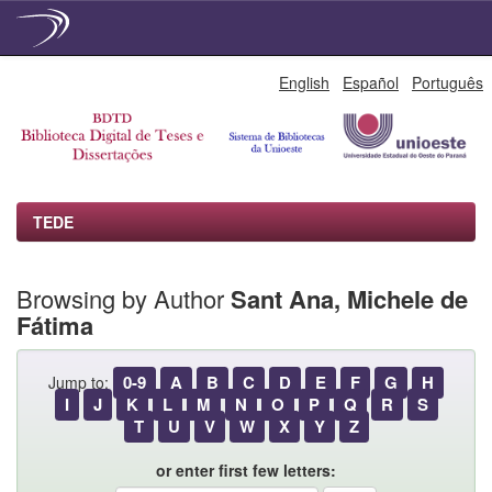
Skip
English
Español
Português
navigation
TEDE
Browsing by Author
Sant Ana, Michele de
Fátima
0-9
A
B
C
D
E
F
G
H
Jump to:
I
J
K
L
M
N
O
P
Q
R
S
T
U
V
W
X
Y
Z
or enter first few letters: