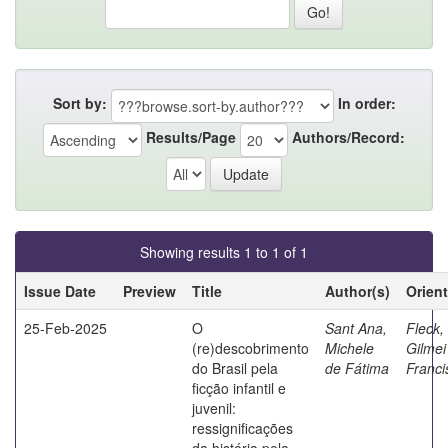
Sort by:
In order:
Results/Page
Authors/Record:
Showing results 1 to 1 of 1
Issue Date
Preview
Title
Author(s)
Orien
25-Feb-2025
O
Sant Ana,
Fleck,
(re)descobrimento
Michele
Gilmei
do Brasil pela
de Fátima
Franci
ficção infantil e
juvenil:
ressignificações
da história pela