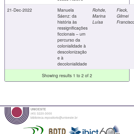
21-Dec-2022
Manuela
Rohde,
Fleck,
Sáenz: da
Marina
Gilmei
história às
Luísa
Francisc
ressignificações
ficcionais – um
percurso da
colonialidade à
descolonização
e à
decolonialidade
Showing results 1 to 2 of 2
UNIOESTE
(45) 3220-3000
biblioteca.repositorio@unioeste.br