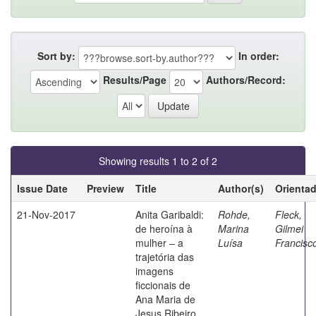
Sort by:
In order:
Results/Page
Authors/Record:
Showing results 1 to 2 of 2
Issue Date
Preview
Title
Author(s)
Orienta
21-Nov-2017
Anita Garibaldi:
Rohde,
Fleck,
de heroína à
Marina
Gilmei
mulher – a
Luísa
Francisc
trajetória das
imagens
ficcionais de
Ana Maria de
Jesus Ribeiro